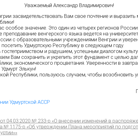
Уважаемый Александр Владимирович!
нгрии засвидетельствовать Вам свое почтение и выразить
блики!
ас особое значение. Это один из четырех регионов Росси
де преподавание венгерского языка ведется на университ
оссии с образовательными учреждениями Венгрии и уверены
посетить Удмуртскую Республику в следующем году.
ь гостеприимством и радушием, успешным диалогом культу
аем Вам сохранить и укрепить этот фундамент с целью да
блики, экономического процветания. Уверенности в завтр
 Удмурт Элькун!
кой Республики, пользуюсь случаем, чтобы возобновить 
нии Удмуртской АССР
от 04.03.2020 № 233-p «О внесении изменений в распоряж
ода № 1175-р «Об утверждении Плана мероприятий по подг
уртии»»