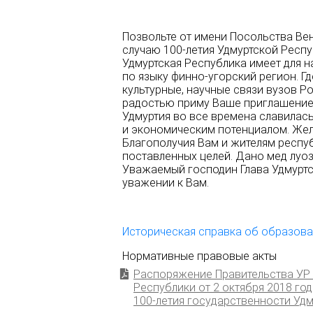
Позвольте от имени Посольства Ве
случаю 100-летия Удмуртской Респу
Удмуртская Республика имеет для н
по языку финно-угорский регион. Г
культурные, научные связи вузов Р
радостью приму Ваше приглашение 
Удмуртия во все времена славилас
и экономическим потенциалом. Жел
Благополучия Вам и жителям респу
поставленных целей. Дано мед луоз
Уважаемый господин Глава Удмуртс
уважении к Вам.
Историческая справка об образова
Нормативные правовые акты
Распоряжение Правительства УР 
Республики от 2 октября 2018 г
100-летия государственности Удм