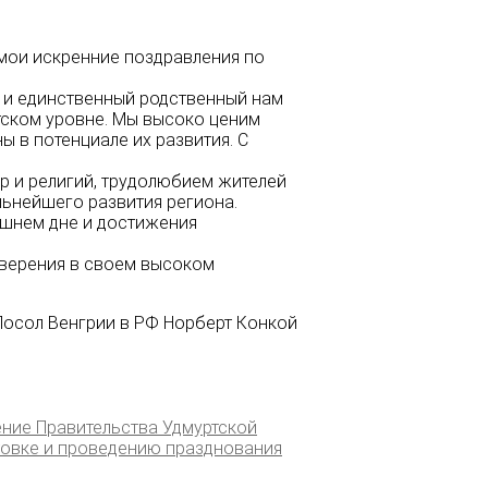
 мои искренние поздравления по
и и единственный родственный нам
етском уровне. Мы высоко ценим
 в потенциале их развития. С
р и религий, трудолюбием жителей
льнейшего развития региона.
ашнем дне и достижения
уверения в своем высоком
Посол Венгрии в РФ Норберт Конкой
ение Правительства Удмуртской
отовке и проведению празднования