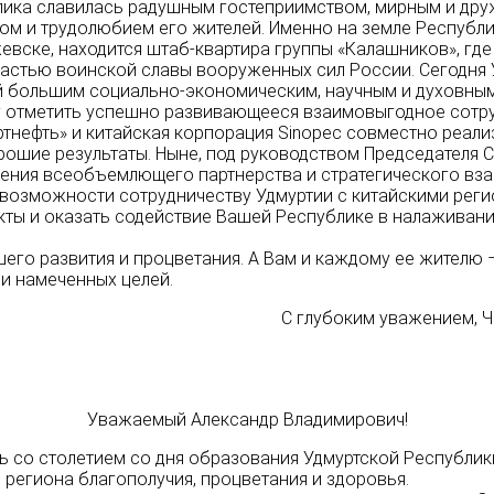
блика славилась радушным гостеприимством, мирным и др
ом и трудолюбием его жителей. Именно на земле Республик
Ижевске, находится штаб-квартира группы «Калашников», гд
астью воинской славы вооруженных сил России. Сегодня 
 большим социально-экономическим, научным и духовным
у отметить успешно развивающееся взаимовыгодное сотр
ртнефть» и китайская корпорация Sinopec совместно реали
ошие результаты. Ныне, под руководством Председателя С
ения всеобъемлющего партнерства и стратегического вз
е возможности сотрудничеству Удмуртии с китайскими реги
кты и оказать содействие Вашей Республике в налаживани
го развития и процветания. А Вам и каждому ее жителю –
и намеченных целей.
С глубоким уважением, 
Уважаемый Александр Владимирович!
 со столетием со дня образования Удмуртской Республики
 региона благополучия, процветания и здоровья.