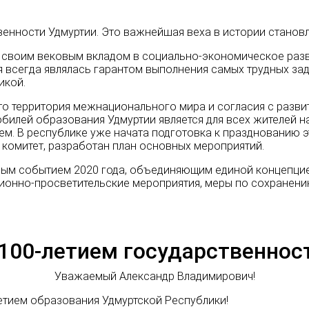
твенности Удмуртии. Это важнейшая веха в истории становл
я своим вековым вкладом в социально-экономическое разв
я всегда являлась гарантом выполнения самых трудных за
икой.
то территория межнационального мира и согласия с разви
юбилей образования Удмуртии является для всех жителей 
м. В республике уже начата подготовка к празднованию э
комитет, разработан план основных мероприятий.
вым событием 2020 года, объединяющим единой концепцией
ионно-просветительские мероприятия, меры по сохранени
 100-летием государственнос
Уважаемый Александр Владимирович!
етием образования Удмуртской Республики!