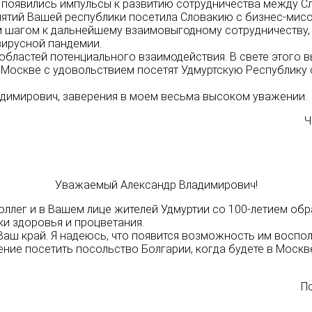
ы появились импульсы к развитию сотрудничества между С
иятий Вашей республики посетила Словакию с бизнес-мисс
м шагом к дальнейшему взаимовыгодному сотрудничеству,
вирусной пандемии.
областей потенциального взаимодействия. В свете этого 
 Москве с удовольствием посетят Удмуртскую Республику
димирович, заверения в моем весьма высоком уважении.
Ч
Уважаемый Александр Владимирович!
оллег и в Вашем лице жителей Удмуртии со 100-летием об
ки здоровья и процветания.
аш край. Я надеюсь, что появится возможность им воспол
ние посетить посольство Болгарии, когда будете в Москв
П