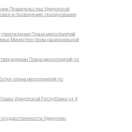
ение Правительства Удмуртской
отовке и проведению празднования
б утверждении Плана мероприятий
димых Министерством национальной
 утверждении Плана мероприятий по
ботке плана мероприятий по
 Главы Удмуртской Республики от 4
 государственности Удмуртии»