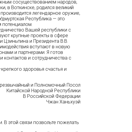
ужным сосуществованием народов,
и, в Воткинске, родился великий
е производится легендарное оружие,
Удмуртская Республика — это
 потенциалом.
удничество Вашей республики с
зуют крупные проекты в сфере
и Цзиньпина и Президента В.В.
аимодействия вступают в новую
онами и партнерами. Я готов
и контактов и сотрудничества с
крепкого здоровья счастья и
Чрезвычайный и Полномочный Посол
Китайской Народной Республики
В Российской Федерации
Чжан Ханьхуэй
. В этой связи позвольте пожелать