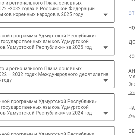
о и регионального Плана основных
22 -2032 годах в Российской Федерации
ОТ
ыков коренных народов в 2025 году
НО
енной программы Удмуртской Республики»
е государственных языков Удмуртской
ДО
ов Удмуртской Республики» за 2025 год
КО
о и регионального Плана основных
АН
022 – 2032 годах Международного десятилетия
М
 году
Ви
Со
енной программы Удмуртской Республики»
е государственных языков Удмуртской
НА
ов Удмуртской Республики» за 2024 год
Уд
ОБ
енной программы Удмуртской Республики