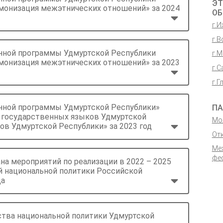
ЭТ
рмонизация межэтнических отношений» за 2024
ОБ
г.
г.В
енной программы Удмуртской Республики
г.
рмонизация межэтнических отношений» за 2023
г.С
г.Г
енной программы Удмуртской Республики»
ПА
е государственных языков Удмуртской
Мо
ов Удмуртской Республики» за 2023 год
От
Ме
фе
на мероприятий по реализации в 2022 – 2025
й национальной политики Российской
да
ства национальной политики Удмуртской