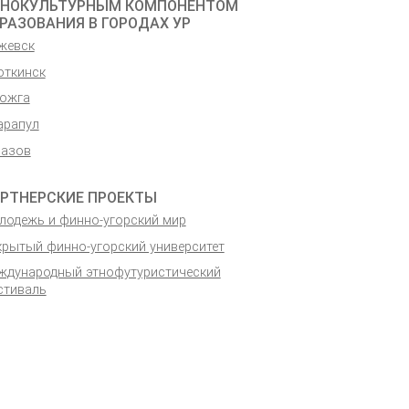
НОКУЛЬТУРНЫМ КОМПОНЕНТОМ
РАЗОВАНИЯ В ГОРОДАХ УР
Ижевск
откинск
Можга
арапул
лазов
РТНЕРСКИЕ ПРОЕКТЫ
лодежь и финно-угорский мир
крытый финно-угорский университет
ждународ­ный этнофутури­стический
стиваль