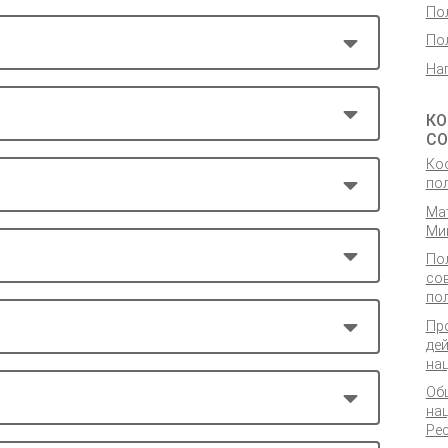
По
По
На
КО
СО
Ко
по
Ма
Ми
По
со
по
Пр
де
на
Об
на
Ре