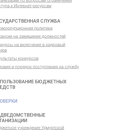
ганизаций по вопросам ограничения
тупа к Интернет-ресурсам
СУДАРСТВЕННАЯ СЛУЖБА
тикоррупционная политика
кансии на замещение должностей
нкурсы на включение в кадровый
зерв
зультаты конкурсов
ловия и порядок поступления на службу
ПОЛЬЗОВАНИЕ БЮДЖЕТНЫХ
ЕДСТВ
ОВЕРКИ
ДВЕДОМСТВЕННЫЕ
ГАНИЗАЦИИ
джетное учреждение Удмуртской