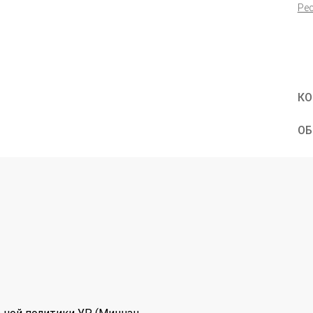
Ре
КО
ОБ