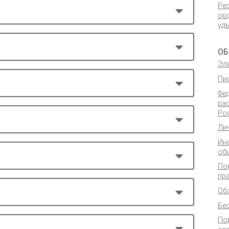
Ре
ор
уд
ОБ
Эл
Пи
Фе
ра
Ро
Ли
Ин
об
По
пр
Об
Бе
По