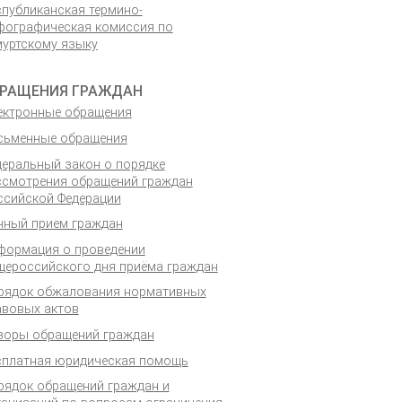
спубликанская термино-
фографическая комиссия по
муртскому языку
РАЩЕНИЯ ГРАЖДАН
ектронные обращения
сьменные обращения
деральный закон о порядке
ссмотрения обращений граждан
ссийской Федерации
чный прием граждан
формация о проведении
щероссийского дня приёма граждан
рядок обжалования нормативных
авовых актов
зоры обращений граждан
сплатная юридическая помощь
рядок обращений граждан и