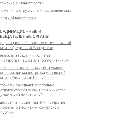
ложение о Министерстве
ложения о структурных подразделениях
грады Министерства
ОРДИНАЦИОННЫЕ И
ВЕЩАТЕЛЬНЫЕ ОРГАНЫ
ординационный совет по этноязыковой
литике Удмуртской Республики
териалы заседаний Коллегии
нистерства национальной политики УР
ложение о постоянно действующем
вещании при министре национальной
литики Удмуртской Республики
отоколы заседаний постоянно
йствующего совещания при министре
циональной политики УР
щественный совет при Министерстве
циональной политики Удмуртской
спублики