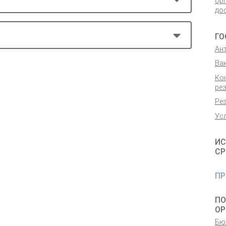
ор
дос
ГО
Ан
Ва
Ко
ре
Ре
Ус
ИС
СР
ПР
ПО
ОР
Бю