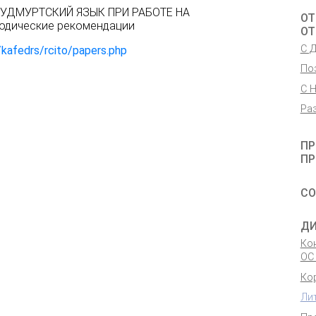
f — УДМУРТСКИЙ ЯЗЫК ПРИ РАБОТЕ НА
ОТ
дические рекомендации
ОТ
С 
/kafedrs/rcito/papers.php
По
С 
Ра
ПР
ПР
СО
ДИ
Кон
ОС
Ко
Ли