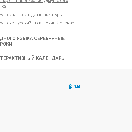
оверка правописания удмуртского
ыка
муртская раскладка клавиатуры
муртско-русский электронный словарь
ДНОГО ЯЗЫКА СЕРЕБРЯНЫЕ
РОКИ…
ТЕРАКТИВНЫЙ КАЛЕНДАРЬ