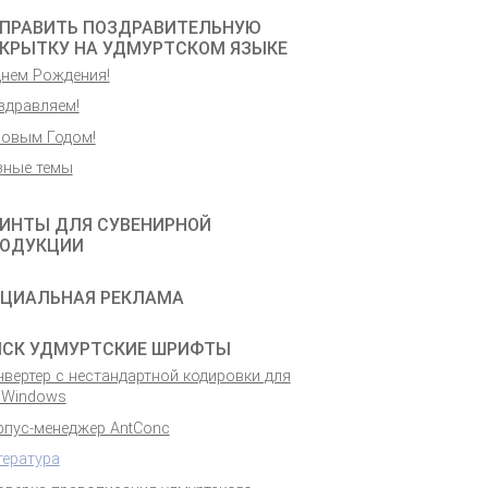
ПРАВИТЬ ПОЗДРАВИТЕЛЬНУЮ
КРЫТКУ НА УДМУРТСКОМ ЯЗЫКЕ
Днем Рождения!
здравляем!
Новым Годом!
зные темы
ИНТЫ ДЛЯ СУВЕНИРНОЙ
ОДУКЦИИ
ЦИАЛЬНАЯ РЕКЛАМА
СК УДМУРТСКИЕ ШРИФТЫ
вертер с нестандартной кодировки для
 Windows
рпус-менеджер AntConc
тература