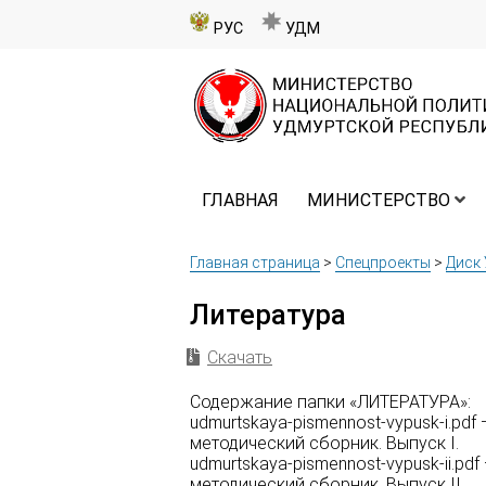
РУС
УДМ
ГЛАВНАЯ
МИНИСТЕРСТВО
Главная страница
>
Спецпроекты
>
Диск
Литература
Скачать
Содержание папки «ЛИТЕРАТУРА»:
udmurtskaya-pismennost-vypusk-i.p
методический сборник. Выпуск I.
udmurtskaya-pismennost-vypusk-ii.
методический сборник. Выпуск II.