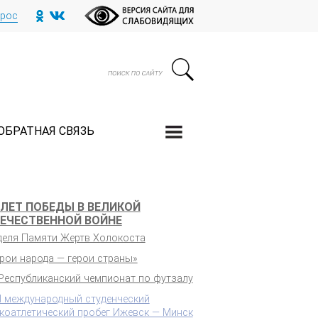
прос
ОБРАТНАЯ СВЯЗЬ
 ЛЕТ ПОБЕДЫ В ВЕЛИКОЙ
ЕЧЕСТВЕННОЙ ВОЙНЕ
деля Памяти Жертв Холокоста
ерои народа — герои страны»
 Республиканский чемпионат по футзалу
II международный студенческий
гкоатлетический пробег Ижевск — Минск