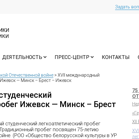
Задать во
ДЕЯТЕЛЬНОСТЬ
ПРЕСС-ЦЕНТР
КОНТАКТЫ
икой Отечественной войне
>
XVII международный
 Ижевск — Минск – Брест – Ижевск
75
студенческий
ОТ
робег Ижевск — Минск – Брест
Не
«Г
XII
ый студенческий легкоатлетический пробег
 Традиционный пробег посвящен 75-летию
XV
ойне. (РОО «Общество белорусской культуры в УР
ле