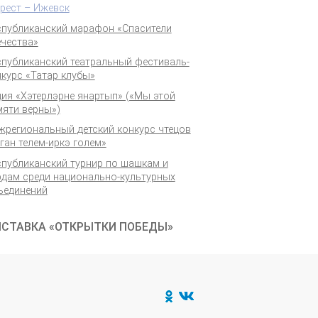
Брест – Ижевск
спубликанский марафон «Спасители
ечества»
спубликанский театральный фестиваль-
курс «Татар клубы»
ция «Хэтерлэрне янартып» («Мы этой
мяти верны»)
жрегиональный детский конкурс чтецов
ган телем-иркэ голем»
спубликанский турнир по шашкам и
рдам среди национально-культурных
ъединений
СТАВКА «ОТКРЫТКИ ПОБЕДЫ»