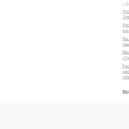
– 
Ре
От
Ре
кон
Ак
па
Ме
«Ту
Ре
на
об
ВЫ