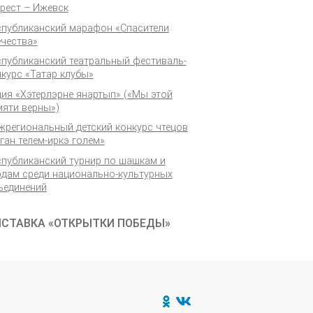
Брест – Ижевск
спубликанский марафон «Спасители
ечества»
спубликанский театральный фестиваль-
курс «Татар клубы»
ция «Хэтерлэрне янартып» («Мы этой
мяти верны»)
жрегиональный детский конкурс чтецов
ган телем-иркэ голем»
спубликанский турнир по шашкам и
рдам среди национально-культурных
ъединений
СТАВКА «ОТКРЫТКИ ПОБЕДЫ»