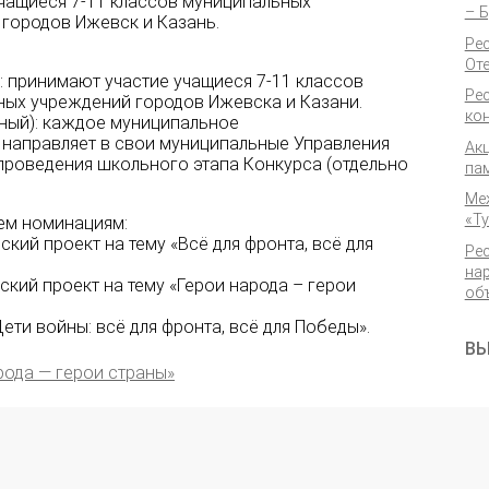
учащиеся 7-11 классов муниципальных
– 
городов Ижевск и Казань.
Ре
От
: принимают участие учащиеся 7-11 классов
Ре
ых учреждений городов Ижевска и Казани.
кон
ьный): каждое муниципальное
направляет в свои муниципальные Управления
Ак
 проведения школьного этапа Конкурса (отдельно
па
Ме
«Ту
рем номинациям:
кий проект на тему «Всё для фронта, всё для
Ре
на
кий проект на тему «Герои народа – герои
об
ети войны: всё для фронта, всё для Победы».
ВЫ
рода — герои страны»