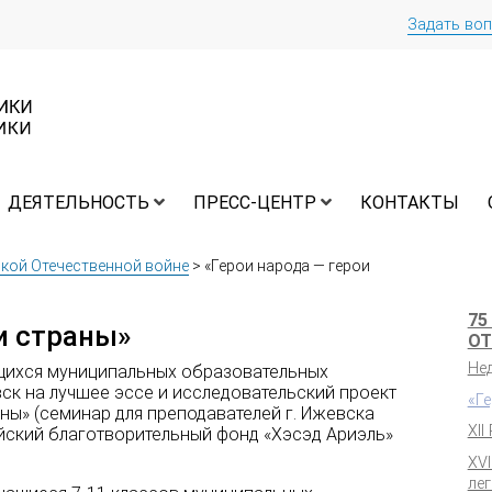
Задать во
ДЕЯТЕЛЬНОСТЬ
ПРЕСС-ЦЕНТР
КОНТАКТЫ
икой Отечественной войне
>
«Герои народа — герои
75
и страны»
ОТ
Не
щихся муниципальных образовательных
ск на лучшее эссе и исследовательский проект
«Г
аны» (семинар для преподавателей г. Ижевска
XII
йский благотворительный фонд «Хэсэд Ариэль»
XV
ле