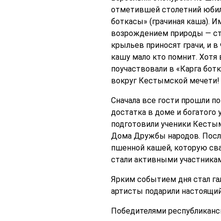
отметившей столетний юбиле
боткасы» (грачиная каша). И
возрождением природы — ста
крыльев приносят грачи, и в
кашу мало кто помнит. Хотя 
поучаствовали в «Карга ботк
вокруг Кестымской мечети!
Сначала все гости прошли по
достатка в доме и богатого 
подготовили ученики Кестым
Дома Дружбы народов. После
пшенной кашей, которую свар
стали активными участниками
Ярким событием дня стал га
артисты подарили настоящий
Победителями республиканс