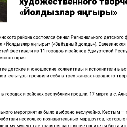
художественного творч
«Йолдызлар яңгыры»
зинского района состоялся финал Регионального детского 
 «Йолдызлар яңгыры» («Звёздный дождь»). Балезинская з
стей фестиваля из 11 городов и районов Удмуртской Респу
мского края.
тие детские и юношеские коллективы и исполнители в возр
в культуры проявили себя в трёх жанрах народного творч
городах и районах республики прошли: 17 марта в с. Алнаш
ьного мероприятия было выбрано неслучайно. Кестым — 
работали несколько познавательных маршрутов, которые
льному музею, где хранятся настоящие раритеты быта и к