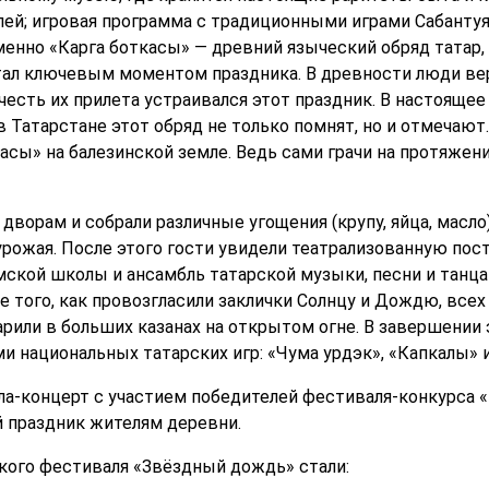
й; игровая программа с традиционными играми Сабантуя;
менно «Карга боткасы» — древний языческий обряд татар,
л ключевым моментом праздника. В древности люди вери
 честь их прилета устраивался этот праздник. В настояще
в Татарстане этот обряд не только помнят, но и отмечают
асы» на балезинской земле. Ведь сами грачи на протяжени
 дворам и собрали различные угощения (крупу, яйца, масл
урожая. После этого гости увидели театрализованную пос
ской школы и ансамбль татарской музыки, песни и танца
 того, как провозгласили заклички Солнцу и Дождю, всех 
или в больших казанах на открытом огне. В завершении э
 национальных татарских игр: «Чума урдэк», «Капкалы» и
ла-концерт с участием победителей фестиваля-конкурса
 праздник жителям деревни.
кого фестиваля «Звёздный дождь» стали: