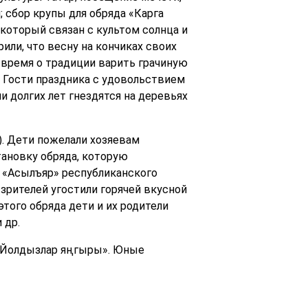
 сбор крупы для обряда «Карга
 который связан с культом солнца и
ли, что весну на кончиках своих
е время о традиции варить грачиную
. Гости праздника с удовольствием
и долгих лет гнездятся на деревьях
о). Дети пожелали хозяевам
тановку обряда, которую
 «Асылъяр» республиканского
зрителей угостили горячей вкусной
того обряда дети и их родители
 др.
 «Йолдызлар яңгыры». Юные