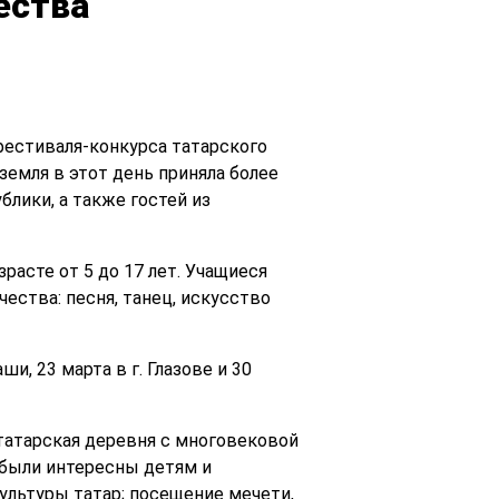
ества
фестиваля-конкурса татарского
емля в этот день приняла более
блики, а также гостей из
асте от 5 до 17 лет. Учащиеся
ества: песня, танец, искусство
и, 23 марта в г. Глазове и 30
татарская деревня с многовековой
 были интересны детям и
ультуры татар; посещение мечети,