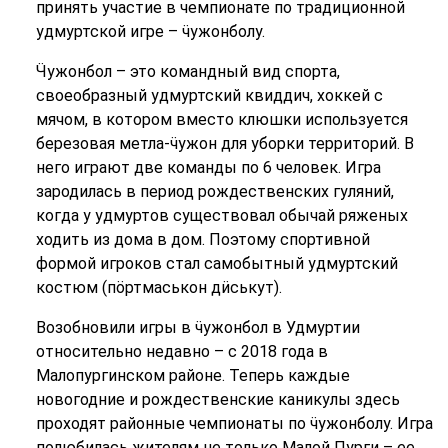
принять участие в чемпионате по традиционной
удмуртской игре – ӵужонболу.
Ӵужонбол – это командный вид спорта,
своеобразный удмуртский квиддич, хоккей с
мячом, в котором вместо клюшки используется
березовая метла-ӵужон для уборки территорий. В
него играют две команды по 6 человек. Игра
зародилась в период рождественских гуляний,
когда у удмуртов существовал обычай ряженых
ходить из дома в дом. Поэтому спортивной
формой игроков стал самобытный удмуртский
костюм (пӧртмаськон дӥськут).
Возобновили игры в ӵужонбол в Удмуртии
относительно недавно – с 2018 года в
Малопургинском районе. Теперь каждые
новогодние и рождественские каникулы здесь
проходят районные чемпионаты по ӵужонболу. Игра
полюбилась жителям не только Малой Пурги – ее