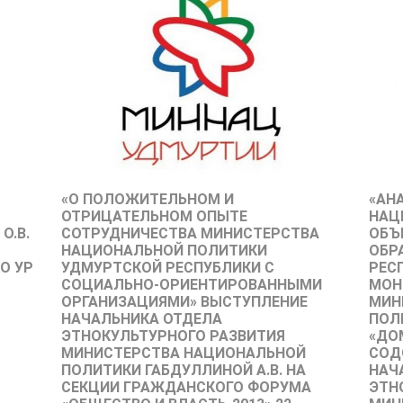
«О ПОЛОЖИТЕЛЬНОМ И
«АН
ОТРИЦАТЕЛЬНОМ ОПЫТЕ
НАЦ
О.В.
СОТРУДНИЧЕСТВА МИНИСТЕРСТВА
ОБЪ
НАЦИОНАЛЬНОЙ ПОЛИТИКИ
ОБР
О УР
УДМУРТСКОЙ РЕСПУБЛИКИ С
РЕС
СОЦИАЛЬНО-ОРИЕНТИРОВАННЫМИ
МОН
ОРГАНИЗАЦИЯМИ» ВЫСТУПЛЕНИЕ
МИН
НАЧАЛЬНИКА ОТДЕЛА
ПОЛ
ЭТНОКУЛЬТУРНОГО РАЗВИТИЯ
«ДО
МИНИСТЕРСТВА НАЦИОНАЛЬНОЙ
СОД
ПОЛИТИКИ ГАБДУЛЛИНОЙ А.В. НА
НАЧ
СЕКЦИИ ГРАЖДАНСКОГО ФОРУМА
ЭТН