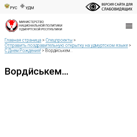
РУС
УДМ
Главная страница
>
Спецпроекты
>
Отправить поздравительную открытку на удмуртском языке
>
С Днем Рождения!
>
Вордӥськем…
Вордӥськем…