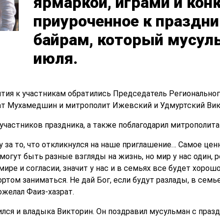
ярмаркой, играми и кон
приуроченное к праздни
байрам, который мусул
июля.
тия к участникам обратились Председатель Региональног
ат Мухамедшин и митрополит Ижевский и Удмуртский Вик
участников праздника, а также поблагодарил митрополита
 за то, что откликнулся на наше приглашение… Самое ценно
огут быть разные взгляды на жизнь, но мир у нас один, ро
ире и согласии, значит у нас и в семьях все будет хорошо
ортом заниматься. Не дай Бог, если будут разлады, в семье
ожелал Фаиз-хазрат.
лся и владыка Викторин. Он поздравил мусульман с празд