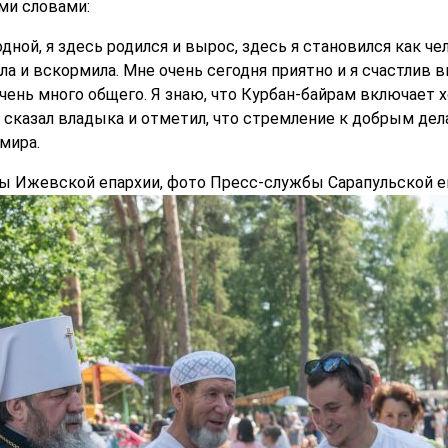
и словами:
дной, я здесь родился и вырос, здесь я становился как че
ла и вскормила. Мне очень сегодня приятно и я счастлив в
 очень много общего. Я знаю, что Курбан-байрам включае
сказал владыка и отметил, что стремление к добрым дела
мира.
ы Ижевской епархии, фото Пресс-службы Сарапульской е