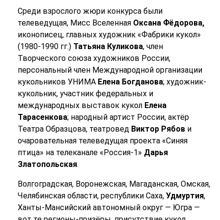
Среди взрослого жюри конкурса были
телеведущая, Мисс Вселенная
Оксана Фёдорова,
иконописец, главных художник «Фабрики кукол»
(1980-1990 гг.)
Татьяна Куликова
, член
Творческого союза художников России,
персональный член Международной организации
кукольников УНИМА
Елена Богданова
; художник-
кукольник, участник федеральных и
международных выставок кукол
Елена
Тарасенкова
; народный артист России, актёр
Театра Образцова, театровед
Виктор Рябов
и
очаровательная телеведущая проекта «Синяя
птица» на телеканале «Россия-1»
Дарья
Златопольская
.
Волгоградская, Воронежская, Магаданская, Омская,
Челябинская области, республики Саха,
Удмуртия
,
Ханты-Мансийский автономный округ — Югра —
вот те регионы-призёры, присутствие кукол