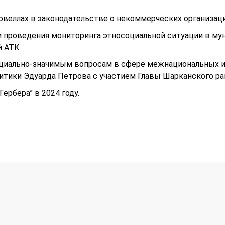
еллах в законодательстве о некоммерческих организаци
м проведения мониторинга этносоциальной ситуации в му
й АТК
оциально-значимым вопросам в сфере межнациональных
литики
Эдуарда Петрова с участием Главы Шарканского р
“Гербера” в 2024 году.