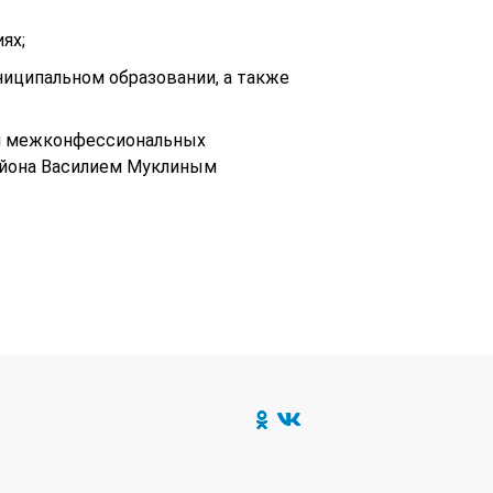
ях;
ниципальном образовании, а также
 и межконфессиональных
айона
Василием Муклиным