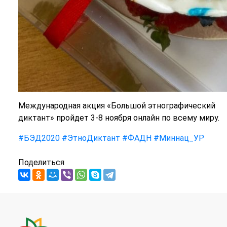
Международная акция «Большой этнографический
диктант» пройдет 3-8 ноября онлайн по всему миру.
#БЭД2020
#ЭтноДиктант
#ФАДН
#Миннац_УР
Поделиться