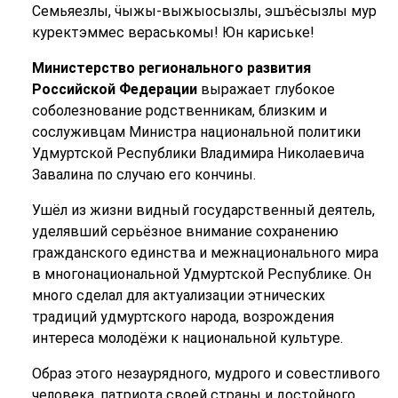
Семьяезлы, ӵыжы-выжыосызлы, эшъёсызлы мур
куректэммес вераськомы! Юн кариське!
Министерство регионального развития
Российской Федерации
выражает глубокое
соболезнование родственникам, близким и
сослуживцам Министра национальной политики
Удмуртской Республики Владимира Николаевича
Завалина по случаю его кончины.
Ушёл из жизни видный государственный деятель,
уделявший серьёзное внимание сохранению
гражданского единства и межнационального мира
в многонациональной Удмуртской Республике. Он
много сделал для актуализации этнических
традиций удмуртского народа, возрождения
интереса молодёжи к национальной культуре.
Образ этого незаурядного, мудрого и совестливого
человека, патриота своей страны и достойного