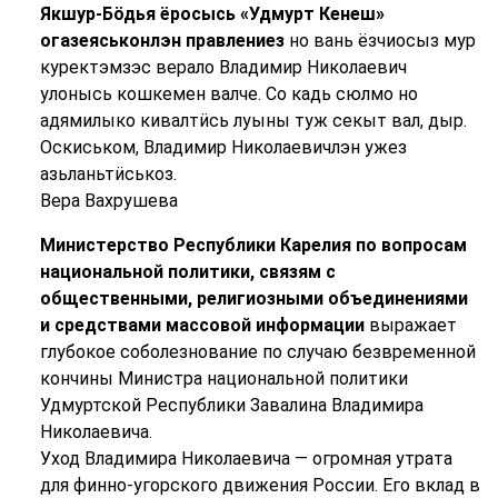
Якшур-Бӧдья ёросысь «Удмурт Кенеш»
огазеяськонлэн правлениез
но вань ёзчиосыз мур
куректэмзэс верало Владимир Николаевич
улонысь кошкемен валче. Со кадь сюлмо но
адямилыко кивалтӥсь луыны туж секыт вал, дыр.
Оскиськом, Владимир Николаевичлэн ужез
азьланьтӥськоз.
Вера Вахрушева
Министерство Республики Карелия по вопросам
национальной политики, связям с
общественными, религиозными объединениями
и средствами массовой информации
выражает
глубокое соболезнование по случаю безвременной
кончины Министра национальной политики
Удмуртской Республики Завалина Владимира
Николаевича.
Уход Владимира Николаевича — огромная утрата
для финно-угорского движения России. Его вклад в