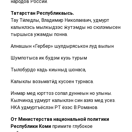
народов России.
Татарстан Республикаысь.
Тау Тӥледлы, Владимир Николаевич, удмурт
калыклэсь мылкыдзэс ӝутэмды но сюлэмысен
тыршыса ужамды понна.
Алнашын «Гербер» шулдыряськон луд вылын
Шумпотыса ик будэм кузь турым
Тылобурдо кадь киыныд шонаса,
Калыклы возьматӥд кусоен турнаса.
Инмар мед юрттоз сопал дуннеын но улыны.
Кылчинэд удмурт калыклэн син азяз мед усез.
НКА удмуртъёслэн РТ ёзэс В.Романов
От Министерства национальной политики
Республики Коми
примите глубокое