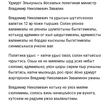
Удмурт Элькунысь йӧскалык политикая министр
Владимир Николаевич Завалин.
Владимир Николаевич та удысын шутэтсконэз
валатэк 12 ар ӵоже тыршиз. Солэн улонэз
валамезлы но улонлы шумпотыны быгатэмезлы,
котькуд адямиен ог-кыл шедьтэмезлы, адямиосты
валамезлы но бордаз кыскыны быгатэмезлы
синмаськыса учконо вал.
Политика удыс — капчи удыс ӧвӧл, солэн катъёсыз
чурытэсь. Озьы ке но милемлы шуд усиз небыт
сюлэмо, адямилыко, улон шоры серем пыр учкыны
быгатӥсь, капчи мылкыдо, рос-прос йӧно удмурт
воргоронэн Владмир Николаевич Завалинэн ужаны.
Владимир Николаевич котьку но улоз милям
сюлэмамы, солэсь визь-кенешъёссэ ум вунэтэ,
кутскем но радъям ужзэ азьланьтомы.