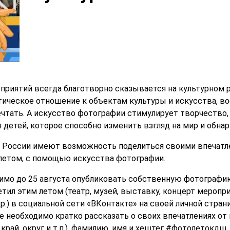
риятий всегда благотворно сказывается на культурном р
тическое отношение к объектам культуры и искусства, во
чтать. А искусство фотографии стимулирует творчество,
 детей, которое способно изменить взгляд на мир и обна
в России имеют возможность поделиться своими впечатле
летом, с помощью искусства фотографии.
димо до 25 августа опубликовать собственную фотографи
етил этим летом (театр, музей, выставку, концерт меропр
р.) в социальной сети «ВКонтакте» на своей личной стра
 необходимо кратко рассказать о своих впечатлениях от 
 край, округ и т.п.), фамилию, имя и хештег #фотолетокдш.