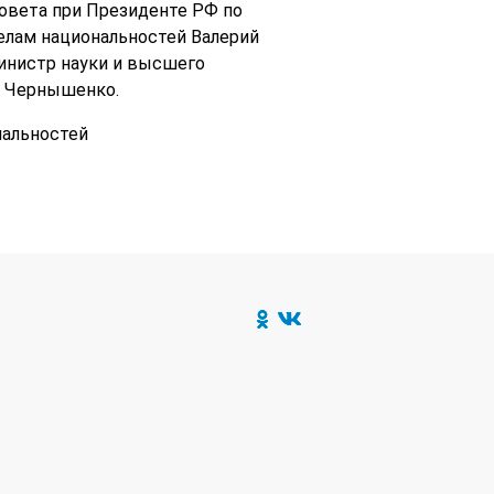
овета при Президенте РФ по
лам национальностей Валерий
инистр науки и высшего
й Чернышенко.
нальностей