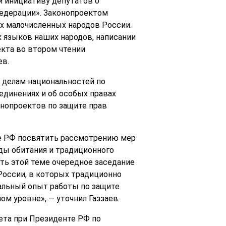
и инициативу депутатов о
едерации». Законопроектом
х малочисленных народов России.
х языков наших народов, написании
екта во втором чтении
ев.
 делам национальностей по
динениях и об особых правах
нопроектов по защите прав
те РФ посвятить рассмотрению мер
ды обитания и традиционного
ть этой теме очередное заседание
России, в которых традиционно
альный опыт работы по защите
м уровне», — уточнил Газзаев.
ета при Президенте РФ по