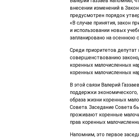
Валерий Газзаев напомнил, ч
внесении изменений в Зако
предусмотрен порядок утве
«В случае принятия, закон п
и использовании новых учеб
запланировано на осеннюю с
Среди приоритетов депутат 
совершенствованию законод
коренных малочисленных нар
коренных малочисленных на
В этой связи Валерий Газза
поддержки экономического, 
образа жизни коренных мало
Совета. Заседание Совета б
проживают коренные малочи
прав коренных малочисленных
Напомним, это первое засед