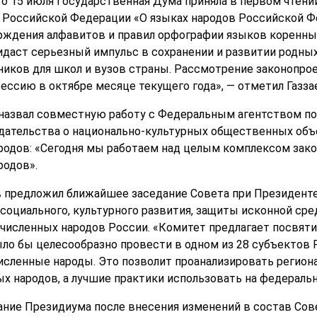
то 15 июля Государственная Дума приняла в первом чтени
н Российской Федерации «О языках народов Российской Ф
рждения алфавитов и правил орфографии языков коренны
ридаст серьезный импульс в сохранении и развитии родны
ников для школ и вузов страны. Рассмотрение законопро
ессию в октябре месяце текущего года», — отметил Газза
назвал совместную работу с Федеральным агентством по
ательства о национально-культурных общественных объе
одов: «Сегодня мы работаем над целым комплексом зако
родов».
ев предложил ближайшее заседание Совета при Президен
социального, культурного развития, защиты исконной сре
численных народов России. «Комитет предлагает посвяти
ыло бы целесообразно провести в одном из 28 субъектов 
сленные народы. Это позволит проанализировать регион
 народов, а лучшие практики использовать на федерально
ание Президиума после внесения изменений в состав Сов