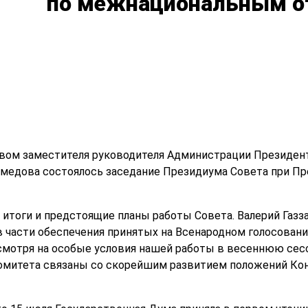
по межнациональным 
твом заместителя руководителя Администрации Президен
медова состоялось заседание Президиума Совета при П
итоги и предстоящие планы работы Совета. Валерий Газ
в части обеспечения принятых на Всенародном голосован
смотря на особые условия нашей работы в весеннюю се
омитета связаны со скорейшим развитием положений Кон