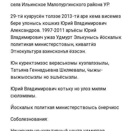
села Ильинское Малопургинского района УР.
29-тӥ куарусён толэзе 2013-тӥ аре кема висемез
бере улонысь кошкиз Юрий Владимирович
Александров. 1997-2011 аръёсы Юрий
Владимирович ужаз Удмурт Элькунысь йӧскалык
политикая министерстовын, кивалтӥз
Этнокультура азинсконъя ёзэсэн.
Юн куректэмзэс вераськомы кузпалэзылы,
Татьяна Геннадьевна Шкляевалы, ӵыжы-
выжыосызлы но эшъёсызлы.
Юрий Владимирович котьку но улоз милям
сюлэмамы.
Йоскалык политкая министерствоысь ӧнерчиос
Соболезнования:
Национально-культурный центр удмуртов