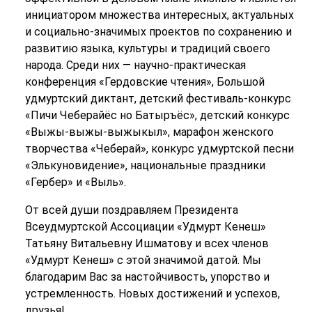
инициатором множества интересных, актуальных
и социально-значимых проектов по сохранению и
развитию языка, культуры и традиций своего
народа. Среди них —
научно-практическая
конференция «Гердовские чтения»
, Большой
удмуртский диктант,
детский фестиваль-конкурс
«Пичи Чеберайёс но Батыръёс»,
детский конкурс
«Выжы-выжы-выжыкыл», марафон женского
творчества «Чеберай», конкурс удмуртской песни
«Элькуновидение», национальные праздники
«Гербер» и «Выль».
От всей души поздравляем Президента
Всеудмуртской Ассоциации «Удмурт Кенеш»
Татьяну Витальевну Ишматову и всех членов
«Удмурт Кенеш» с этой значимой датой. Мы
благодарим Вас за настойчивость, упорство и
устремленность. Новых достижений и успехов,
друзья!