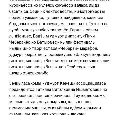
куронъёссэ но кулэяськонъёссэ валаса, лыдэ
басьтыса. Соин ик ӵектосъёсты, кичöлтонъёсты
пöрмо туалалыко, тунсыко, пайдалыко, калыкез
бордазы кыско, огазеяло, малпаськыто. Тужгес но
пусйымон луо таӵе ӵектосъёс: Гердлы сӥзем
лыдӟонъёс, Бадӟым удмурт диктант, «Пичи
Чеберайёс но Батыръёс» нылпи фестиваль,
нылкышно творчествоя «Чеберай» марафон,
удмурт кырӟанъя улосвылкуспо «Элькуновидение»
вожвылъяськон, «Выжы-выжы-выжыкыл» нылпи
вожвылъяськон, «Выль» но «Гербер» калык
шулдыръяськонъёс.
Ӟечкыласькомы «Удмурт Кенеш» ассоциацилэсь
президентсэ Татьяна Витальевна Ишматоваез но
огазеяськонлэсь вань ёзчиоссэ. Тау кариськомы
мылысь-кыдысь ужамдылы, калык понна
сюлмаськемдылы, егитъёслы адӟем карымон
луэмдылы, калыкез котырады люканы