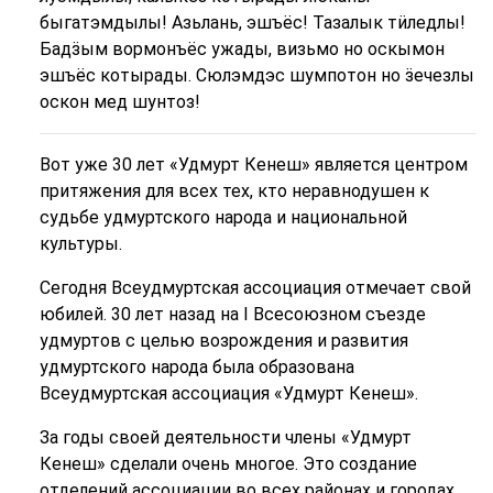
быгатэмдылы! Азьлань, эшъёс! Тазалык тӥледлы!
Бадӟым вормонъёс ужады, визьмо но оскымон
эшъёс котырады. Сюлэмдэс шумпотон но ӟечезлы
оскон мед шунтоз!
Вот уже 30 лет «Удмурт Кенеш» является центром
притяжения для всех тех, кто неравнодушен к
судьбе удмуртского народа и национальной
культуры.
Сегодня Всеудмуртская ассоциация отмечает свой
юбилей. 30 лет назад
на I Всесоюзном съезде
удмуртов с целью возрождения и развития
удмуртского народа была образована
Всеудмуртская ассоциация
«Удмурт Кенеш».
За годы своей деятельности члены «Удмурт
Кенеш» сделали очень многое. Это создание
отделений ассоциации во всех районах и городах