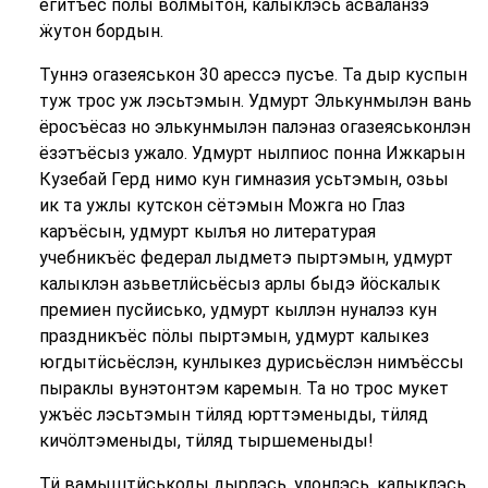
егитъёс пöлы вöлмытон, калыклэсь асваланзэ
ӝутон бордын.
Туннэ огазеяськон 30 арессэ пусъе. Та дыр куспын
туж трос уж лэсьтэмын. Удмурт Элькунмылэн вань
ёросъёсаз но элькунмылэн палэназ огазеяськонлэн
ёзэтъёсыз ужало. Удмурт нылпиос понна Ижкарын
Кузебай Герд нимо кун гимназия усьтэмын, озьы
ик та ужлы кутскон сётэмын Можга но Глаз
каръёсын, удмурт кылъя но литературая
учебникъёс федерал лыдметэ пыртэмын, удмурт
калыклэн азьветлӥсьёсыз арлы быдэ йӧскалык
премиен пусйисько, удмурт кыллэн нуналэз кун
праздникъёс пöлы пыртэмын, удмурт калыкез
югдытӥсьёслэн, кунлыкез дурисьёслэн нимъёссы
пыраклы вунэтонтэм каремын. Та но трос мукет
ужъёс лэсьтэмын тӥляд юрттэменыды, тӥляд
кичöлтэменыды, тӥляд тыршеменыды!
Тӥ вамыштӥськоды дырлэсь, улонлэсь, калыклэсь