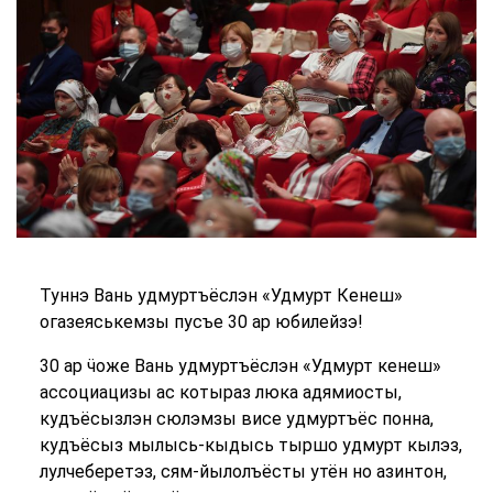
Туннэ Вань удмуртъёслэн «Удмурт Кенеш»
огазеяськемзы пусъе 30 ар юбилейзэ!
30 ар ӵоже Вань удмуртъёслэн «Удмурт кенеш»
ассоциацизы ас котыраз люка адямиосты,
кудъёсызлэн сюлэмзы висе удмуртъёс понна,
кудъёсыз мылысь-кыдысь тыршо удмурт кылэз,
лулчеберетэз, сям-йылолъёсты утён но азинтон,