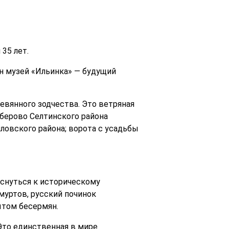
35 лет.
н музей «Ильинка» — будущий
вянного зодчества. Это ветряная
амберово Селтинского района
яловского района; ворота с усадьбы
оснуться к историческому
уртов, русский починок
ытом бесермян.
Это единственная в мире