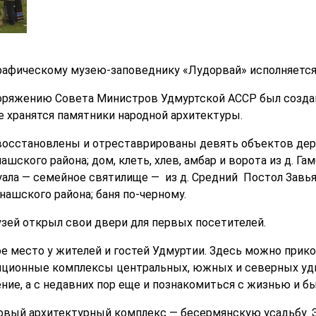
рафическому музею-заповеднику «Лудорвай» исполняется 
поряжению Совета Министров Удмуртской АССР был созда
е хранятся памятники народной архитектуры.
восстановлены и отреставрированы девять объектов дере
ашского района; дом, клеть, хлев, амбар и ворота из д. Г
куала — семейное святилище — из д. Средний Постол Завь
лнашского района; баня по-черному.
 музей открыл свои двери для первых посетителей.
е место у жителей и гостей Удмуртии. Здесь можно прик
иционные комплексы центральных, южных и северных удм
ние, а с недавних пор еще и познакомиться с жизнью и б
овый архитектурный комплекс — бесермянскую усадьбу. 