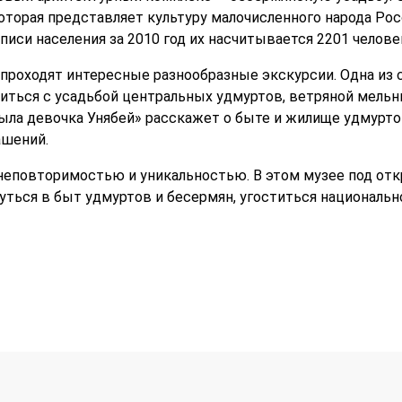
оторая представляет культуру малочисленного народа Рос
иси населения за 2010 год их насчитывается 2201 челове
проходят интересные разнообразные экскурсии. Одна из
иться с усадьбой центральных удмуртов, ветряной мельни
ыла девочка Унябей» расскажет о быте и жилище удмурто
ашений.
 неповторимостью и уникальностью. В этом музее под о
уться в быт удмуртов и бесермян, угоститься национальн