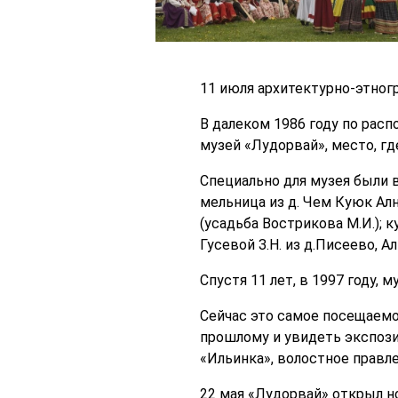
11 июля архитектурно-этног
В далеком 1986 году по рас
музей «Лудорвай», место, гд
Специально для музея были 
мельница из д. Чем Куюк Алн
(усадьба Вострикова М.И.); 
Гусевой З.Н. из д.Писеево, А
Спустя 11 лет, в 1997 году,
Сейчас это самое посещаемо
прошлому и увидеть экспоз
«Ильинка», волостное правле
22 мая «Лудорвай» открыл н