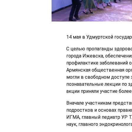
14 мая в Удмуртской госуда
С целью пропаганды здорово
города Ижевска, обеспечени
профилактике заболеваний о
Армянская общественная орг
могли в свободном доступе 
познавательные лекции по з
акции приняли участие более
Вначале участникам предста
подростков и основах прави
ИГМА, главный педиатр УР Т.
наук, главного эндокринолога