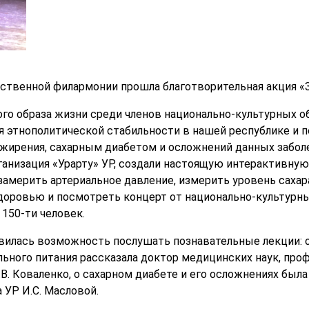
рственной филармонии прошла благотворительная акция «
го образа жизни среди членов национально-культурных 
я этнополитической стабильности в нашей республике и 
жирения, сахарным диабетом и осложнений данных заболе
анизация «Урарту» УР, создали настоящую интерактивную 
замерить артериальное давление, измерить уровень сахар
доровью и посмотреть концерт от национально-культурны
 150-ти человек.
вилась возможность послушать познавательные лекции: 
льного питания рассказала доктор медицинских наук, про
В. Коваленко, о сахарном диабете и его осложнениях был
 УР И.С. Масловой.