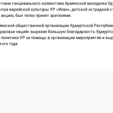
стием танцевального коллектива Армянской молодежи Удм
тра еврейской культуры УР «Илан», детской эстрадной с
акцию, был тепло принят зрителями.
мянской общественной организации Удмуртской Республик
доровье наций» выразил большую благодарность Удмуртс
политики УР за помощь в организации мероприятия и выр
ого года.