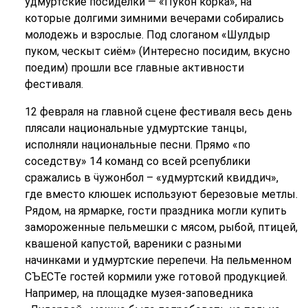
удмуртские посиделки — «Пукон корка», на
которые долгими зимними вечерами собирались
молодежь и взрослые. Под слоганом «Шулдыр
пуком, ческыт сиём» (Интересно посидим, вкусно
поедим) прошли все главные активности
фестиваля.
12 февраля на главной сцене фестиваля весь день
плясали национальные удмуртские танцы,
исполняли национальные песни. Прямо «по
соседству» 14 команд со всей рсепублики
сражались в ӵужонбол – «удмуртский квиддич»,
где вместо клюшек используют березовые метлы.
Рядом, на ярмарке, гости праздника могли купить
замороженные пельмешки с мясом, рыбой, птицей,
квашеной капустой, вареники с разными
начинками и удмуртские перепечи. На пельменном
СЪЕСТе гостей кормили уже готовой продукцией.
Например, на площадке музея-заповедника