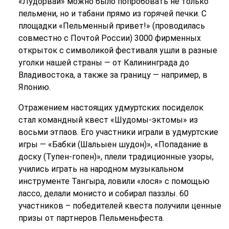
«Лудорвай» можно было попробовать не только
пельмени, но и табани прямо из горячей печки. С
площадки «Пельменный привет!» (проводилась
совместно с Почтой России) 3000 фирменных
открыток с символикой фестиваля ушли в разные
уголки нашей страны — от Калининграда до
Владивостока, а также за границу — например, в
Японию.
Отражением настоящих удмуртских посиделок
стал командный квест «Шудомы-эктомы» из
восьми этпаов. Его участники играли в удмуртские
игры — «Бабки (Шальыен шудон)», «Попадание в
доску (Тупен-гопен)», плели традиционные узоры,
учились играть на народном музыкальном
инструменте Тангыра, ловили «лося» с помощью
лассо, делали монисто и собирал паззлы. 60
участников – победителей квеста получили ценные
призы от партнеров Пельменьфеста.