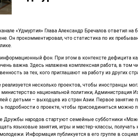
канале «Удмуртия» Глава Александр Бречалов ответил на б
оне. Он прокомментировал, что статистика по их пребыва
лике.
информационный фон. При этом в контексте дефицита ка
чень важна. Здесь налажена комплексная работа, в том ч
нность за тех, кого приглашают на работу из других стра
е реализуется несколько проектов, чтобы иностранцы могл
, министерство национальной политики, Администрация 
елей с детьми – выходцев из стран Азии. Первое занятие 
ть подробности о проекте, чтобы присоединиться можно по 
оме Дружбы народов стартуют семейные субботники «Мож
ещать языковые занятия, игры и мастер-классы, получать 
молодежи. Информация публикуется в его группе в социал