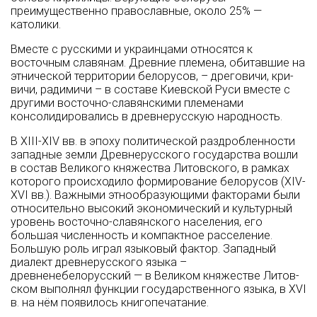
преимущественно православные, около 25% —
католики.
Вместе с русскими и украинцами относятся к
восточным славянам. Древние племена, обитав­шие на
этнической территории белорусов, – дреговичи, кри­
вичи, радимичи – в составе Киевской Руси вместе с
другими восточно-славянскими племенами
консолидировались в древнерусскую народность.
В XIII-XIV вв. в эпо­ху политической раздробленности
западные земли Древнерусского государства вошли
в состав Ве­ликого княжества Литовского, в рамках
которого происходило формирование белорусов (XIV-
XVI вв.). Важными этнообразующими факто­рами были
относительно высокий экономический и культурный
уровень восточно-славянского населения, его
большая численность и компактное расселе­ние.
Большую роль играл языковый фак­тор. Западный
диалект древнерусского языка –
древненебелорусский — в Великом княжестве Литов­
ском выполнял функции государственного языка, в XVI
в. на нём появилось книгопечатание.