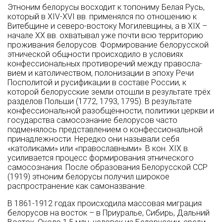
Этноним белорусы восходит к топониму Белая Русь,
который в XIV-XVI вв. применялся по отношению к
Витебщине и северо-востоку Могилевщины, а в XIX –
начале XX вв. охватывал уже почти всю территорию
проживания белорусов. Формирование белорусской
этнической общно­сти происходило в условиях
конфессио­нальных противоречий между правосла­
вием и католичеством, полонизации в эпо­ху Речи
Посполитой и русификации в составе России, к
которой белорусские земли отошли в результате трёх
разделов Поль­ши (1772, 1793, 1795). В результате
конфессио­нальной разобщённости, политики церк­ви и
государства самосознание белорусов часто
подменялось представлением о конфессиональ­ной
принадлежности. Нередко они называли себя
«католиками» или «православны­ми». В кон. XIX в.
усиливается процесс формирования этнического
самосознания. После образования Белорусской ССР
(1919) этноним белорусы получил широкое
распространение как самоназвание.
В 1861-1912 годах происходила массовая миграция
белорусов на восток – в Приуралье, Сибирь, Дальний