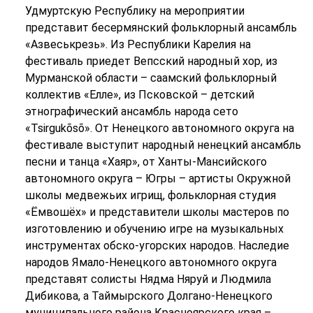
Удмуртскую Республику на мероприятии
представит бесермянский фольклорный ансамбль
«Азвеськрезь». Из Республики Карелия на
фестиваль приедет Вепсский народный хор, из
Мурманской области – саамский фольклорный
коллектив «Елле», из Псковской – детский
этнографический ансамбль народа сето
«Tsirgukõsõ». От Ненецкого автономного округа на
фестивале выступит народный ненецкий ансамбль
песни и танца «Хаяр», от Ханты-Мансийского
автономного округа – Югры – артисты Окружной
школы медвежьих игрищ, фольклорная студия
«Ёмвошёх» и представители школы мастеров по
изготовлению и обучению игре на музыкальных
инструментах обско-угорских народов. Наследие
народов Ямало-Ненецкого автономного округа
представят солисты Нядма Няруй и Людмила
Дибикова, а Таймырского Долгано-Ненецкого
муниципального района Красноярского края –