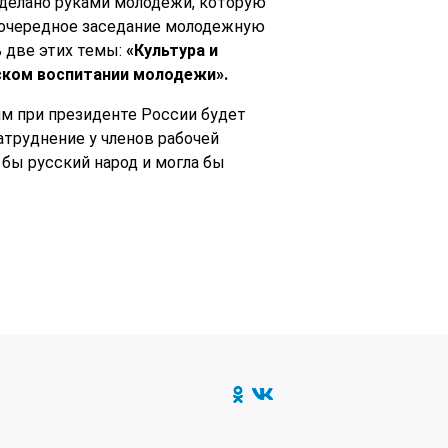
 сделано руками молодежи, которую
 очередное заседание молодежную
 две этих темы:
«Культура и
ском воспитании молодежи».
м при президенте России будет
атруднение у членов рабочей
 бы русский народ и могла бы