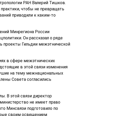
нтропологии РАН Валерий Тишков.
 практики, чтобы не превращать
ваний приводили к каким-то
ений Минрегиона России
политики. Он рассказал о ряде
ись проекты Гильдии межэтнической
иях в сфере межэтнических
дстоящие в этой связи изменения
шушие на тему межнациональных
Члены Совета согласились
лы. В этой связи директор
 министерство не имеет право
что Минсвязи подготовило по
орые своим освещением