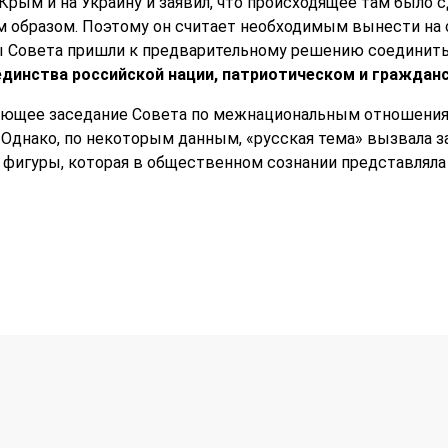
 Крым и на Украину и заявил, что происходящее там было
 образом. Поэтому он считает необходимым вынести на
ны Совета пришли к предварительному решению соединить
единства российской нации, патриотическом и граждан
дующее заседание Совета по межнациональным отношения
 Однако, по некоторым данным, «русская тема» вызвала з
й фигуры, которая в общественном сознании представляла