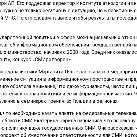
при АП. Его поддержал директор Института этнологии и а
ь нужно не только негативную ситуацию, но и позитивные
й МЧС. По его словам, главное чтобы результаты исследо
ударственной политики в сфере межнациональных отнош
зал об информационном обеспечении государственной нац
ло министерство, начиная с 2008 года. Среди них оказал
ент», конкурс «СМИротворец».
й журналистики Маргарита Лянге рассказала о мероприят
менение ситуации в информационном пространстве и пре
нге обратила внимание, что даже журналисты, часто пи
тратегией госнацполитики и ее информационной частью. 
лично в семинарах-тренингах Гильдии в регионах.
, что необходимо начать влиять на федеральные телекана
 области СМИ Екатерина Ларина напомнила, что по закону
 политику даже государственных СМИ. Она рассказала, 
нопроект об ужесточении ответственности для СМИ, кот