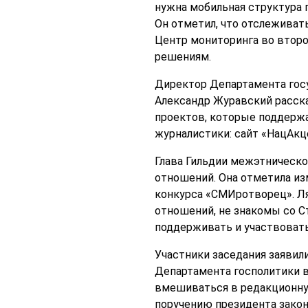
нужна мобильная структура 
Он отметил, что отслеживат
Центр мониторинга во второ
решениям.
Директор Департамента гос
Александр Журавский расска
проектов, которые поддержа
журналистики: сайт «НацАкц
Глава Гильдии межэтническо
отношений. Она отметила из
конкурса «СМИротворец». Ля
отношений, не знакомы со С
поддерживать и участвовать 
Участники заседания заявили
Департамента госполитики в
вмешиваться в редакционную
поручению президента зако