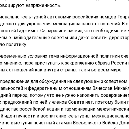
овоцируют напряженность.
ионально-культурной автономии российских немцев Генр
 делают для укрепления межнациональных отношений. В 
ностей Гаджимет Сафаралиев заявил, что необходимо вве
м в наблюдательные советы или даже советы директоро
ую политику.
овременных условиях тема информационной политики очень
го мнению, пора приступать к закреплению образа России
ых отношений как внутри страны, так и во всем мире.
и предложения для обсуждения на следующем экспертном
нальностей и федеративным отношениям Вячеслав Михай
оздний период, потому что ее нужно наполнить содержание
 предложений по ней у членов Совета нет, поэтому были
единства российской нации и гармонизации межэтническ
й идентичности и воспитание культурны межнационально
ивно выступил почетный атаман Всевеликого Войска Донс