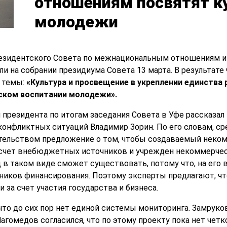
отношениям посвятят к
молодежи
езидентского Совета по межнациональным отношениям и 
и на собрании президиума Совета 13 марта. В результате
 темы:
«Культура и просвещение в укреплении единства 
ском воспитании молодежи».
й президента по итогам заседания Совета в Уфе рассказа
онфликтных ситуаций Владимир Зорин. По его словам, с
тельством предложение о том, чтобы создаваемый неко
 счет внебюджетных источников и учрежден некоммерчес
д в таком виде сможет существовать, потому что, на его
ников финансирования. Поэтому эксперты предлагают, чт
за счет участия государства и бизнеса.
 что до сих пор нет единой системы мониторинга. Замрук
омедов согласился, что по этому проекту пока нет четко