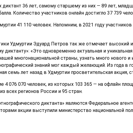
диктант 36 лет, самому старшему из них — 89 лет, младш
балла. Количество участников онлайн достигло 37 739 чело
муртии 41 110 человек. Напомним, в 2021 году участников
ики Удмуртии Эдуард Петров так же отмечает высокий ин
 диктанту»: «Это одновременно актуальная и уникальная
ашей многонациональной страны, узнать много нового и и
нографический знаний мог каждый желающий. Из года в го
ная семь лет назад в Удмуртии просветительская акция, ст
ие 4 076 070 человек, из которых 103 365 — на офлайн пло
из всех регионов России и 95 стран.
тнографического диктанта» являются Федеральное агентс
аторами акции выступили министерство национальной по