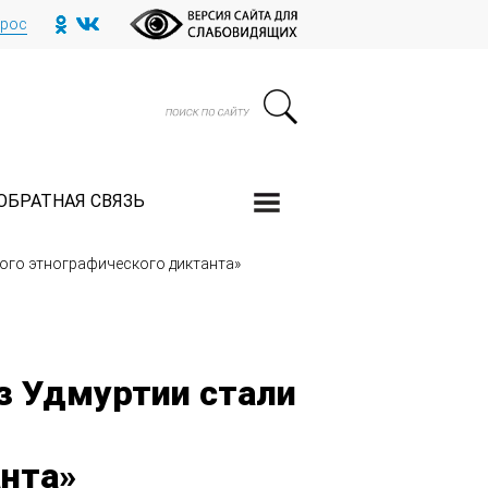
прос
ОБРАТНАЯ СВЯЗЬ
шого этнографического диктанта»
из Удмуртии стали
анта»