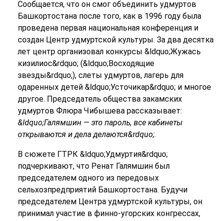
Сообщается, что он смог объединить удмуртов
Башкортостана после того, как в 1996 году была
проведена первая национальная конференция и
создан Центр удмуртской культуры. За два десятка
лет центр организовал конкурсы &ldquo;Жужась
кизилиос&rdquo; (&ldquo;Восходящие
звезды&rdquo;), слеты удмуртов, лагерь для
одаренных детей &ldquo;Усточикар&rdquo; и многое
другое. Председатель общества закамских
удмуртов Флюра Чибышева рассказывает:
&ldquo;Галямшин — это пароль, все кабинеты
открываются и дела делаются&rdquo;
.
В сюжете ГТРК &ldquo;Удмуртия&rdquo;
подчеркивают, что Ренат Галямшин был
председателем одного из передовых
сельхозпредприятий Башкортостана. Будучи
председателем Центра удмуртской культуры, он
принимал участие в финно-угорских конгрессах,