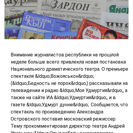
Внимание журналистов республики на прошлой
неделе больше всего привлекла новая постановка
Национального драматического театра. О премьере
спектакля &ldquo;Вожояськон&rdquo;
(&ldquo;Бедность не порок&rdquo;) рассказывали на
телевидении и радио &ldquo;Моя Удмуртия&rdquo;, а
также на сайте ИА &ldquo;Удмуртия&rdquo;, и в
газете &ldquo;Удмурт дунне&rdquo;. Сообщается, что
спектакль по произведению Александра
Островского поставил московский режиссер.
Тему прокомментировал директор театра Андрей