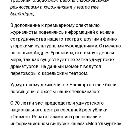
Ураськин:
&ldquo;Опыт работы с московскими
режиссерами и художниками у театра уже
был&rdquo;
.
В дополнение к премьерному спектаклю,
журналисты поделились информацией о начале
сотрудничества нашего театра с другими финно-
угорскими культурными учреждениями. Отмечено:
по словам Андрея Ураськина, это вынужденная
мера, так как существует нехватка удмуртских
драматургов. На данный момент ведутся
переговоры с карельским театром.
Удмуртскому движению в Башкортостане были
посвящены сюжеты наших телеканалов:
О 70-летии экс-председателя удмуртского
национального центра соседней республики
«Ошмес» Рената Галямшина рассказали в
информационном выпуске канала «Моя Удмуртия».