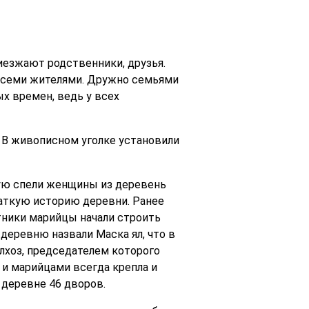
езжают родственники, друзья.
я всеми жителями. Дружно семьями
х времен, ведь у всех
 В живописном уголке установили
рую спели женщины из деревень
аткую историю деревни. Ранее
отники марийцы начали строить
деревню назвали Маска ял, что в
лхоз, председателем которого
 и марийцами всегда крепла и
 деревне 46 дворов.