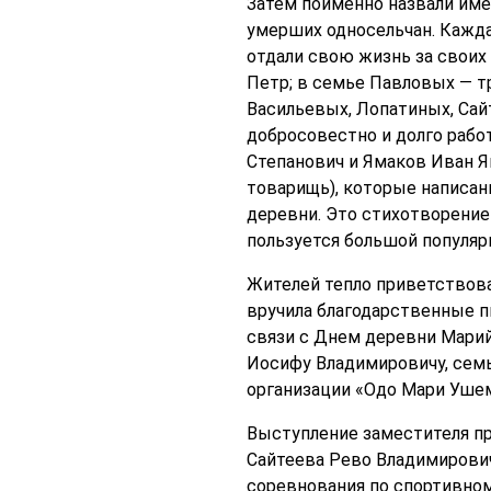
Затем поименно назвали имен
умерших односельчан. Кажда
отдали свою жизнь за своих 
Петр; в семье Павловых — тр
Васильевых, Лопатиных, Сай
добросовестно и долго работ
Степанович и Ямаков Иван Ям
товарищь), которые написан
деревни. Это стихотворение 
пользуется большой популяр
Жителей тепло приветствова
вручила благодарственные пи
связи с Днем деревни Мари
Иосифу Владимировичу, семь
организации «Одо Мари Ушем
Выступление заместителя пр
Сайтеева Рево Владимирович
соревнования по спортивном