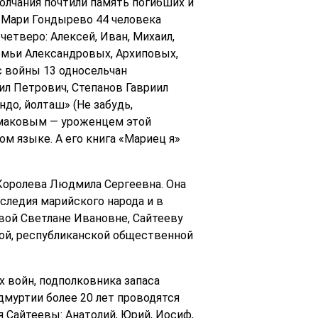
молчания почтили память погибших и
и Мари Гондырево 44 человека
четверо: Алексей, Иван, Михаил,
семьи Александровых, Архиповых,
с войны 13 односельчан
ил Петрович, Степанов Гавриил
до, йолташ» (Не забудь,
Ямаковым — уроженцем этой
м языке. А его книга «Мариец я»
Королева Людмила Сергеевна. Она
следия марийского народа и в
ой Светлане Ивановне, Сайтееву
ной, республиканской общественной
 войн, подполковника запаса
муртии более 20 лет проводятся
 Сайтеевы: Анатолий, Юрий, Иосиф,