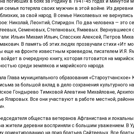
а погибших в боях за Родину в 1941-45 годах и минутой 
я семья потеряла своих мужчин в этой войне. Из деревн
близких, за свой народ. В семье Николаевых не вернулись 
ое: Николай, Леонтий, Спиридон. По два человека — это 
теевых, Семеновых, Степановых, Ямаевых. Вернувшиеся 
али: Ильин Михаил Ильич, Спасских Алексей, Петров Миха
акович. В память об этих людях прозвучали стихи «Ит мон
ы еще на фронте известным краеведом, писателем И.Я. 
войдет в очередную книгу, которая готовится на марийско
ностью среди земляков и марийского народа.
ла Глава муниципального образования «Староутчанское» 
сьма за большой вклад в дело сохранения культурного на
йское Гондырево Тимковой Алевтине Михайловне, Архипов
е Япаровых. Все они участвуют в работе местной, район
».
едседателя общества ветеранов Афганистана и локальных
а жители деревни восприняли с большим уважением. В Уд
у ориентированию на приз братьев Сайтеевых. Все братья