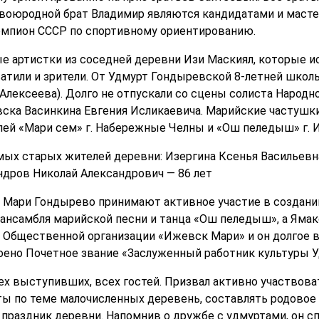
 двоюродной брат Владимир являются кандидатами и маст
емпион СССР по спортивному ориентированию.
е артистки из соседней деревни Изи Маскиял, которые и
тили и зрители. От Удмурт Гондыревской 8-летней школ
 Алексеева). Долго не отпускали со сцены солиста Народн
ска Васинкина Евгения Исликаевича. Марийские частушк
ей «Мари сем» г. Набережные Челны и «Ош пеледыш» г. 
мых старых жителей деревни: Изергина Ксенья Васильевна
ндров Николай Александрович — 86 лет
 Мари Гондырево принимают активное участие в создани
ансамбля марийской песни и танца «Ош пеледыш», а Ямак
Общественной организации «Ижевск Мари» и он долгое в
воено Почетное звание «Заслуженный работник культуры 
сех выступивших, всех гостей. Призвал активно участвова
ты по теме малочисленных деревень, составлять родовое 
 праздник деревни. Напомнив о дружбе с удмуртами, он с