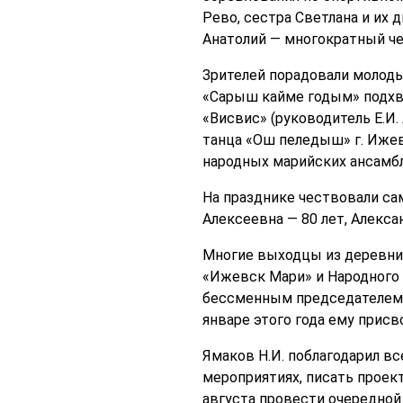
Рево, сестра Светлана и их
Анатолий — многократный ч
Зрителей порадовали молоды
«Сарыш кайме годым» подхва
«Висвис» (руководитель Е.И.
танца «Ош пеледыш» г. Ижев
народных марийских ансамбл
На празднике чествовали са
Алексеевна — 80 лет, Алекса
Многие выходцы из деревни
«Ижевск Мари» и Народного 
бессменным председателем 
январе этого года ему прис
Ямаков Н.И. поблагодарил в
мероприятиях, писать проек
августа провести очередной