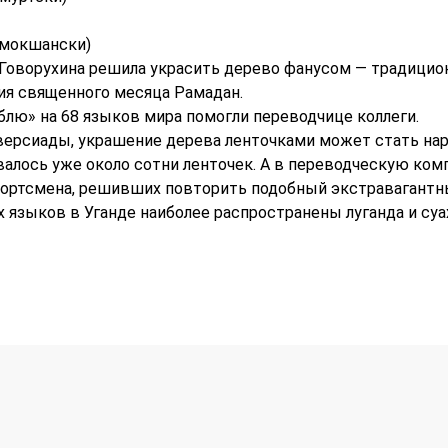
-мокшански)
 Говорухина решила украсить дерево фанусом — традици
ния священного месяца Рамадан.
блю» на 68 языков мира помогли переводчице коллеги.
версиады, украшение дерева ленточками может стать нар
валось уже около сотни ленточек. А в переводческую ко
портсмена, решивших повторить подобный экстравагантн
 языков в Уганде наиболее распространены луганда и суа