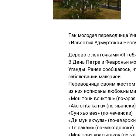
Так молодая переводчица Ун
«Известия Удмуртской Респу
Дерево с ленточками «Я тебя
В День Петра и Февроньи мо
Уганды. Ранее сообщалось, ч
заболевании малярией.
Переводчица своим жестом р
из них исписаны любовными 
«Мон тонь вечктян» (по-эрзя
«Aku cinta kamu» (по-явански)
«Сун хьо вез» (по-чеченски)
«Ди мун екъула» (по-аварски
«Те сакам» (по-македонски)
«Мон тонэ яратышко» (по-уд