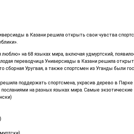
иверсиады в Казани решила открыть свои чувства спортс
блики».
 люблю» на 68 языках мира, включая удмуртский, появилос
лодая переводчица Универсиады в Казани решила открыт
то сборная Уругвая, а также спортсмен из Уганды были г
ешила поддержать спортсмена, украсив дерево в Парке 
посланиями на разных языках мира. Самые экзотические з
нски)
)
муртски)