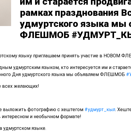
им и старается продвига
рамках празднования В
удмуртского языка мы
ФЛЕШМОБ #УДМУРТ_К
ртскому языку приглашаем принять участие в НОВОМ Ф
одным удмуртским языком, кто интересуется им и стараетс
ирного Дня удмуртского языка мы объявляем ФЛЕШМОБ
#
е всех желающих!
те выложить фотографию с хештегом
#удмурт_кыл
. Хешт
 в интересном и необычном формате!
а удмуртском языке.