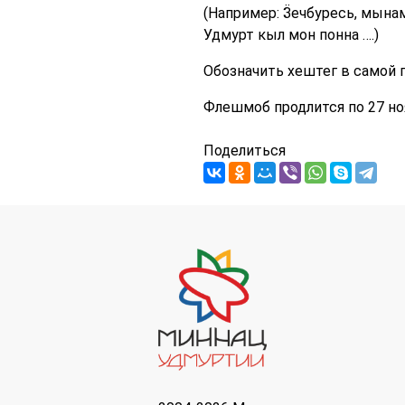
(Например: Ӟечбуресь, мын
Удмурт кыл мон понна ….)
Обозначить хештег в самой 
Флешмоб продлится по 27 н
Поделиться