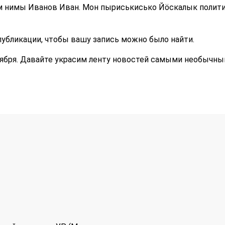
ам нимы Иванов Иван. Мон пыриськисько Йӧскалык полит
публикации, чтобы вашу запись можно было найти.
оября. Давайте украсим ленту новостей самыми необычн