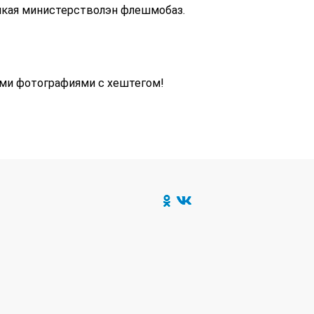
икая министерстволэн флешмобаз.
ыми фотографиями с хештегом!