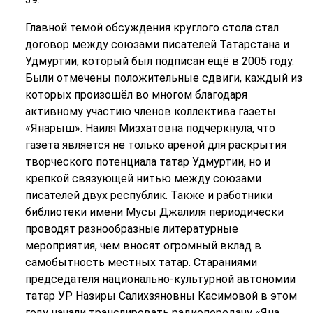
Главной темой обсуждения круглого стола стал
договор между союзами писателей Татарстана и
Удмуртии, который был подписан ещё в 2005 году.
Были отмечены положительные сдвиги, каждый из
которых произошёл во многом благодаря
активному участию членов коллектива газеты
«Янарыш». Наиля Мизхатовна подчеркнула, что
газета является не только ареной для раскрытия
творческого потенциала татар Удмуртии, но и
крепкой связующей нитью между союзами
писателей двух республик. Также и работники
библиотеки имени Мусы Джалиля периодически
проводят разнообразные литературные
мероприятия, чем вносят огромный вклад в
самобытность местных татар. Стараниями
председателя национально-культурной автономии
татар УР Назиры Салихзяновны Касимовой в этом
году начали транслировать радиопередачу «Яна