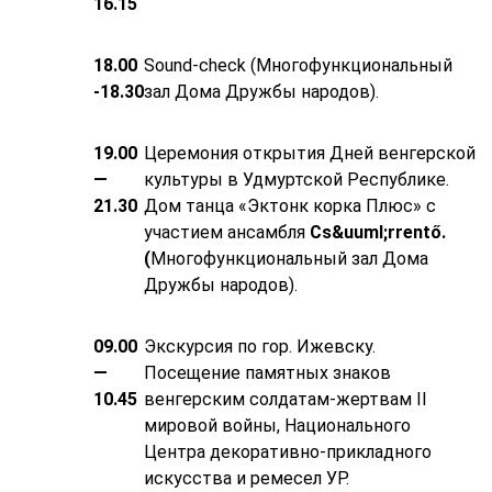
16.15
18.00
Sound-check (Многофункциональный
-18.30
зал Дома Дружбы народов).
19.00
Церемония открытия Дней венгерской
—
культуры в Удмуртской Республике.
21.30
Дом танца «Эктонк корка Плюс» с
участием ансамбля
Cs&uuml;rrentő.
(
Многофункциональный зал Дома
Дружбы народов).
09.00
Экскурсия по гор. Ижевску.
—
Посещение памятных знаков
10.45
венгерским солдатам-жертвам II
мировой войны, Национального
Центра декоративно-прикладного
искусства и ремесел УР.