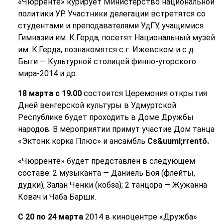
«Чюррентё» курирует Министерство национальной
политики УР. Участники делегации встретятся со
студентами и преподавателями УдГУ, учащимися
Гимназии им. К.Герда, посетят Национальный музей
им. К.Герда, познакомятся с г. Ижевском и с д.
Быги — Культурной столицей финно-угорского
мира-2014 и др.
18 марта с 19.00
состоится Церемония открытия
Дней венгерской культуры в Удмуртской
Республике будет проходить в Доме Дружбы
народов. В мероприятии примут участие Дом танца
«Эктонк корка Плюс» и ансамбль
Cs&uuml;rrentő.
«Чюррентё» будет представлен в следующем
составе: 2 музыканта — Даниель Боя (флейты,
дудки), Залан Ченки (кобза); 2 танцора — Жужанна
Ковач и Чаба Барши.
С 20 по 24 марта
2014 в киноцентре «Дружба»