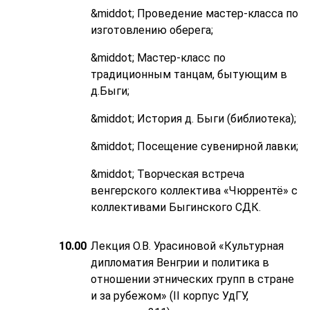
&middot; Проведение мастер-класса по
изготовлению оберега;
&middot; Мастер-класс по
традиционным танцам, бытующим в
д.Быги;
&middot; История д. Быги (библиотека);
&middot; Посещение сувенирной лавки;
&middot; Творческая встреча
венгерского коллектива «Чюррентё» с
коллективами Быгинского СДК.
10.00
Лекция О.В. Урасиновой «Культурная
дипломатия Венгрии и политика в
отношении этнических групп в стране
и за рубежом» (II корпус УдГУ,