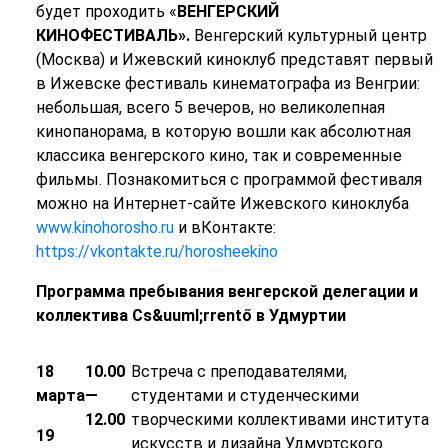
будет проходить «
ВЕНГЕРСКИЙ
КИНОФЕСТИВАЛЬ».
Венгерский культурный центр
(Москва) и Ижевский киноклуб представят первый
в Ижевске фестиваль кинематографа из Венгрии:
небольшая, всего 5 вечеров, но великолепная
кинопанорама, в которую вошли как абсолютная
классика венгерского кино, так и современные
фильмы. Познакомиться с программой фестиваля
можно на Интернет-сайте Ижевского киноклуба
www.kinohorosho.ru
и вКонтакте:
https://vkontakte.ru/horosheekino
Программа пребывания венгерской делегации и
коллектива Cs&uuml;rrentő в Удмуртии
18
10.00
Встреча с преподавателями,
марта
—
студентами и студенческими
12.00
творческими коллективами института
19
искусств и дизайна Удмуртского