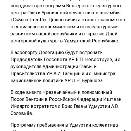
координатора программ Венгерского культурного
центра Ольги Урасиновой и участников ансамбля
«Cs&uuml;rrentő». Целью визита станет знакомство
с социально-экономическим и этнокультурным
развитием нашей республики и открытие Дней
венгерской культуры в Удмуртской Республике.
В аэропорту Делегацию будут встречать
Председатель Госсовета УР В.П. Невоструев, и.о.
руководителя Администрации Главы и
Правительства УР А.И. Гальцин и и.о. министра
национальной политики УР Л.Н. Буранова.
В ходе визита Чрезвычайный и полномочный
Посол Венгрии в Российской Федерации Иштван
Ийдярто встретится с Врио Главы Удмуртии А.В.
Соловьёв.
Программу пребывания в Удмуртии коллектива