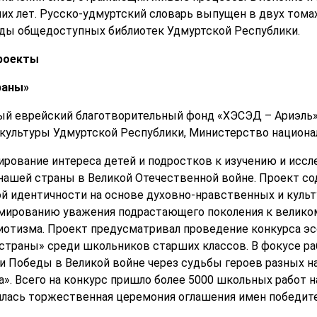
их лет. Русско-удмуртский словарь выпущен в двух тома
нды общедоступных библиотек Удмуртской Республики.
роекты
раны»
ый еврейский благотворительный фонд «ХЭСЭД – Ариэль»
ультуры Удмуртской Республики, Министерство национал
ирование интереса детей и подростков к изучению и исс
нашей страны в Великой Отечественной войне. Проект с
й идентичности на основе духовно-нравственных и культ
ированию уважения подрастающего поколения к великому
отизма. Проект предусматривал проведение конкурса эс
и страны» среди школьников старших классов. В фокусе 
и Победы в Великой войне через судьбы героев разных на
а». Всего на конкурс пришло более 5000 школьных работ н
ялась торжественная церемония оглашения имен победите