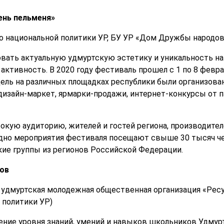
ень пельменя»
 национальной политики УР, БУ УР «Дом Дружбы народов
вать актуальную удмуртскую эстетику и уникальность н
ктивность. В 2020 году фестиваль прошел с 1 по 8 февра
дель на различных площадках республики были организова
дизайн-маркет, ярмарки-продажи, интернет-конкурсы от п
окую аудиторию, жителей и гостей региона, производителе
дно мероприятия фестиваля посещают свыше 30 тысяч чел
ие группы из регионов Российской Федерации.
ов
 удмуртская молодежная общественная организация «Ресур
 политики УР)
ние уровня знаний, умений и навыков школьников Удмурт