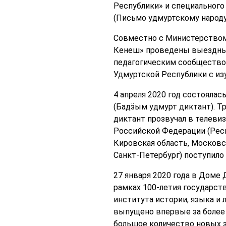
Республики» и специальног
(Письмо удмуртскому народу)
Совместно с Министерством 
Кенеш» проведены выездные
педагогическим сообществом
Удмуртской Республики с из
4 апреля 2020 год состоялас
(Бадӟым удмурт диктант). Т
диктант прозвучал в телеви
Российской Федерации (Респ
Кировская область, Московск
Санкт-Петербург) поступило 
27 января 2020 года в Доме
рамках 100-летия государст
института истории, языка и
выпущено впервые за более 
большое количество новых з