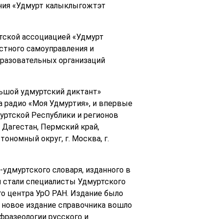
ания «Удмурт калыклыгожтэт
тской ассоциацией «Удмурт
тного самоуправления и
бразовательных организаций
ольшой удмуртский диктант»
а радио «Моя Удмуртия», и впервые
муртской Республики и регионов
 Дагестан, Пермский край,
ономный округ, г. Москва, г.
удмуртского словаря, изданного в
я стали специалисты Удмуртского
о центра УрО РАН. Издание было
В новое издание справочника вошло
фразеологии русского и