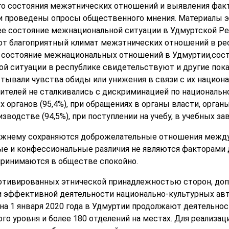
го состояния межэтнических отношений и выявления факт
и проведены опросы общественного мнения. Материалы э
е состояние межнациональной ситуации в Удмуртской Рес
т благоприятный климат межэтнических отношений в рес
состояние межнациональных отношений в Удмуртии,соста
 ситуации в республике свидетельствуют и другие показ
пытывали чувства обиды или унижения в связи с их нацио
елей не сталкивались с дискриминацией по национальном
органов (95,4%), при обращениях в органы власти, органы
изводстве (94,5%), при поступлении на учебу, в учебных за
режнему сохраняются доброжелательные отношения между
ые и конфессиональные различия не являются факторами
принимаются в обществе спокойно.
отивированных этнической принадлежностью сторон, допу
и эффективной деятельности национально-культурных ав
на 1 января 2020 года в Удмуртии продолжают деятельнос
о уровня и более 180 отделений на местах. Для реализац