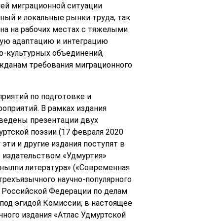
лей миграционной ситуации
ный и локальные рынки труда, так
на на рабочих местах с тяжелыми
рную адаптацию и интеграцию
о-культурных объединений,
ажданам требования миграционного
приятий по подготовке и
оприятий. В рамках издания
ведены презентации двух
ртской поэзии (17 февраля 2020
 эти и другие издания поступят в
е издательством «Удмуртия»
 нылпи литература» («Современная
 трехъязычного научно-популярного
 Российской Федерации по делам
под эгидой Комиссии, в настоящее
учного издания «Атлас Удмуртской