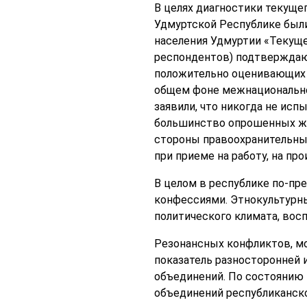
В целях диагностики текуще
Удмуртской Республике был
населения Удмуртии «Текуще
респондентов) подтверждаю
положительно оценивающих 
общем фоне межнациональной
заявили, что никогда не ис
большинство опрошенных жит
стороны правоохранительных 
при приеме на работу, на про
В целом в республике по-п
конфессиями. Этнокультурн
политического климата, вос
Резонансных конфликтов, м
показатель разносторонней 
объединений. По состоянию 
объединений республиканског