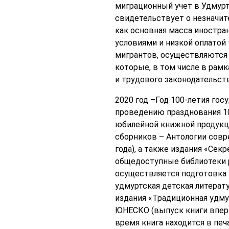
миграционный учет в Удмурт
свидетельствует о незначит
как основная масса иностра
условиями и низкой оплатой
мигрантов, осуществляются 
которые, в том числе в рам
и трудового законодательств
2020 год –Год 100-летия го
проведению празднования 10
юбилейной книжной продукц
сборников – Антологии совр
года), а также издания «Секр
общедоступные библиотеки 
осуществляется подготовка к
удмуртская детская литерату
издания «Традиционная удм
ЮНЕСКО (выпуск книги вперв
время книга находится в печ