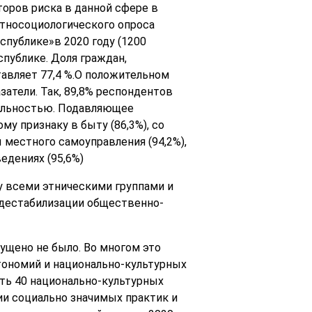
оров риска в данной сфере в
тносоциологического опроса
публике»в 2020 году (1200
публике. Доля граждан,
вляет 77,4 %.О положительном
атели. Так, 89,8% респондентов
нальностью. Подавляющее
у признаку в быту (86,3%), со
 местного самоуправления (94,2%),
ведениях (95,6%)
 всеми этническими группами и
 дестабилизации общественно-
щено не было. Во многом это
тономий и национально-культурных
ть 40 национально-культурных
ии социально значимых практик и