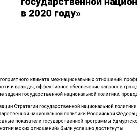
государственной нацио
в 2020 году»
агоприятного климата межн
ациональных отношений, проф
ти и вражды, эффективное обеспечение запросов гражда
 задачи государственной национальной политики, прово
лизации Стратегии государственной национальной политик
ударственной национальной политики Российской Федераци
новные показатели государственной программы Удмуртск
ежэтнических отношений» были успешно достигнуты.