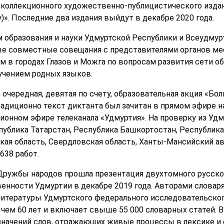
о коллекционного художественно-публицистического изд
». Последние два издания выйдут в декабре 2020 года.
образования и науки Удмуртской Республики и Всеудмур
 совместные совещания с представителями органов мес
 в городах Глазов и Можга по вопросам развития сети о
учением родных языков.
ь очередная, девятая по счету, образовательная акция «Б
радиционно текст диктанта был зачитан в прямом эфире н
зионном эфире телеканала «Удмуртия». На проверку из Уд
ублика Татарстан, Республика Башкортостан, Республика
ая область, Свердловская область, Ханты-Мансийский авт
638 работ.
 Дружбы народов прошла презентация двухтомного русско-
венности Удмуртии в декабре 2019 года. Авторами словар
 литературы Удмуртского федерального исследовательског
чем 60 лет и включает свыше 55 000 словарных статей. 
начений слов, отражающих живые процессы в лексике и 