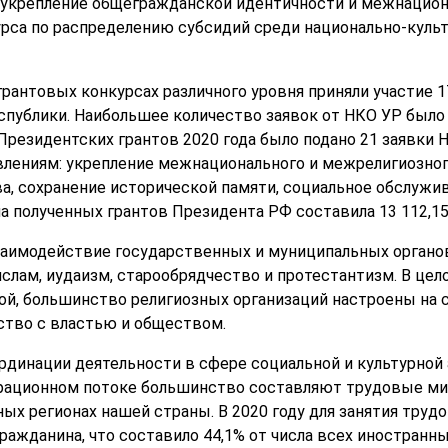
 укрепление общегражданской идентичности и межнацион
урса по распределению субсидий среди национально-культ
грантовых конкурсах различного уровня приняли участие 
публики. Наибольшее количество заявок от НКО УР было 
Президентских грантов 2020 года было подано 21 заявки 
лениям: укрепление межнационального и межрелигиозног
ва, сохранение исторической памяти, социальное обслужи
 полученных грантов Президента РФ составила 13 112,15 
заимодействие государственных и муниципальных органо
ислам, иудаизм, старообрядчество и протестантизм. В це
ой, большинство религиозных организаций настроены на 
ство с властью и обществом.
рдинации деятельности в сфере социальной и культурной 
рационном потоке большинство составляют трудовые миг
ных регионах нашей страны. В 2020 году для занятия тру
ражданина, что составило 44,1% от числа всех иностранн