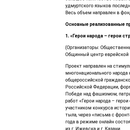
удмуртского языков последн
Весь объем направлен в фо
Основные реализованные п
1. «Герои народа – герои ст
(Организаторы: Общественн
Общинный центр еврейской к
Проект направлен на стимул
многонационального народа 
общероссийской гражданско
Российской Федерации, форм
Победе над фашизмом, патри
работ «Герои народа – геро
участником конкурса истори
тыла, через «письма с фронт
года в режиме онлайн состо
из г. Ижевска и г. Казани.