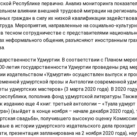
ской Республике первично. Анализ мониторинга показате
ельном влиянии внешней трудовой миграции на региональ
нных граждан в силу их низкой квалификации задействова
 труда. Мероприятия, направленные на социально-культу
в тесном сотрудничестве с представителями национальн
ках неформального общения, разъясняют иностранным гр
а.
сударственности Удмуртии. В соответствии с Планом меро
0-летия государственности Удмуртии проведены ряд мер
ии издательством «Удмуртия» осуществлен выпуск и про
еменной удмуртской прозы и Антологии современной удму
еты удмуртских мастеров» (3 марта 2020 года). В 2020 году
республики, пополнив фонд удмуртской литературы.Такж
 изданию еще 4 книг: третьей антологии – «Туала удмурт
ра») (выйдет в конце ноября – начале декабря 2020 года),
уртская свадьба», получившего высокую оценку Комиссии
ые в истории удмуртского издательского дела проходит 
ати, презентация запланирована на 2 ноября 2020 года), на