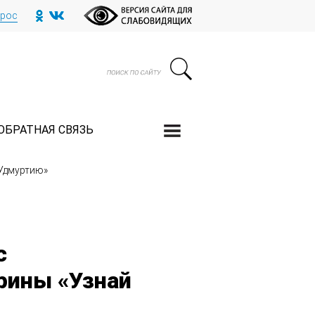
прос
ОБРАТНАЯ СВЯЗЬ
 Удмуртию»
с
рины «Узнай