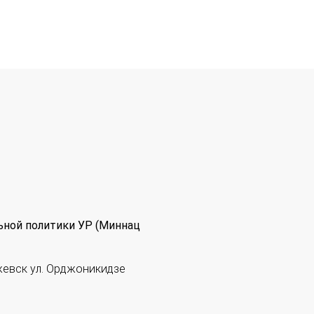
ьной политики УР (Миннац
жевск ул. Орджоникидзе