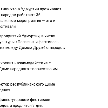
тила, что в Удмуртии проживают
 народов работают 36
зличные мероприятия — это и
естивали.
ероприятий Удмуртии, в числе
ультуры «Палэзян» и фестиваль
ства между Домом Дружбы народов
укрепить взаимодействие с
оме народного творчества им.
ректор республиканского Дома
дения.
 финно-угорском фестивале
дов и продлится 3 дня.