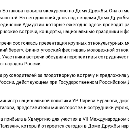
а Боталова провела экскурсию по Дому Дружбы. Она отме
ьностей. На сегодняшний день под сводами Дома Дружбы
единений Удмуртии, которые ежегодно здесь проводят ра
рческие встречи, концерты, национальные праздники и ф
тречи состоялась презентация крупных этнокультурных м
ий берег», финно-угорский фестиваль молодежной этнок
. Участники встречи обсудили перспективы сотрудниче
ы народов России.
а руководителей за плодотворную встречу и предложила 
России, действующем при Государственном Российском Д
 министр национальной политики УР Лариса Буранова, ди
алова, представители министерства и сотрудники учреж
а прибыла в Удмуртию для участия в VII Международном
алэзян», который откроется сегодня в Доме Дружбы наро