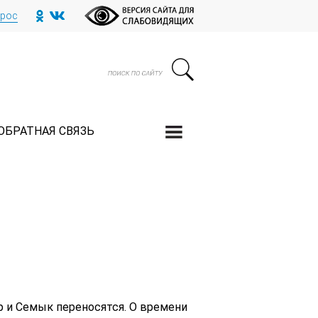
прос
ОБРАТНАЯ СВЯЗЬ
р и Семык переносятся. О времени