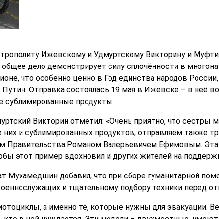
трополиту Ижевскому и Удмуртскому Викторину и Муфти
 общее дело демонстрирует силу сплочённости в многон
оне, что особенно ценно в Год единства народов России,
Путин. Отправка состоялась 19 мая в Ижевске – в неё в
же сублимированные продукты.
ртский Викторин отметил: «Очень приятно, что сестры м
 них и сублимированных продуктов, отправляем также тр
м Правительства Романом Валерьевичем Ефимовым. Эта п
тобы этот пример вдохновил и других жителей на поддерж
т Мухамедшин добавил, что при сборе гуманитарной пом
оеннослужащих и тщательному подбору техники перед от
отоциклы, а именно те, которые нужны для эвакуации. Ве
 кто в ней нуждается. Эти модели – двухместные, имею