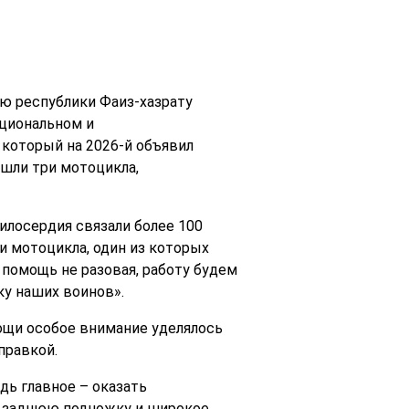
ю республики Фаиз-хазрату
ациональном и
 который на 2026-й объявил
ошли три мотоцикла,
илосердия связали более 100
и мотоцикла, один из которых
омощь не разовая, работу будем
ку наших воинов».
ощи особое внимание уделялось
правкой.
дь главное – оказать
т заднюю подножку и широкое