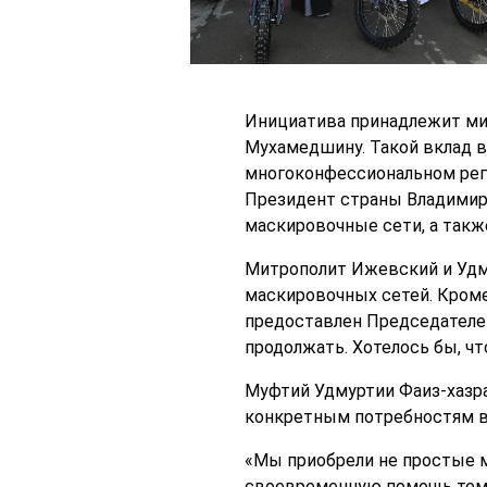
Инициатива принадлежит ми
Мухамедшину. Такой вклад в
многоконфессиональном реги
Президент страны Владимир 
маскировочные сети, а так
Митрополит Ижевский и Удму
маскировочных сетей. Кроме
предоставлен Председателе
продолжать. Хотелось бы, ч
Муфтий Удмуртии Фаиз-хазра
конкретным потребностям в
«Мы приобрели не простые м
своевременную помощь тем,