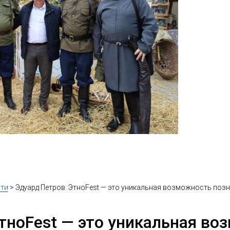
ти
>
Эдуард Петров: ЭтноFest — это уникальная возможность поз
тноFest — это уникальная во