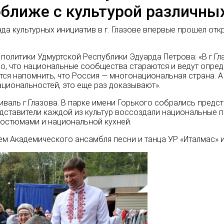
ближе с культурой различны
да культурных инициатив в г. Глазове впервые прошел от
политики Удмуртской Республики Эдуарда Петрова: «В г.Г
, что национальные сообщества стараются и ведут опре
ся напомнить, что Россия — многонациональная страна. А
циональностей, это еще раз доказывают».
валь г.Глазова. В парке имени Горького собрались предс
едставители каждой из культур воссоздали национальные 
остюмами и национальной кухней.
м Академического ансамбля песни и танца УР «Италмас»