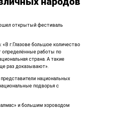
азличных народов
прошел открытый фестиваль
 «В г.Глазове большое количество
т определённые работы по
циональная страна. А такие
ще раз доказывают».
ь представители национальных
 национальные подворья с
талмас» и большим хороводом