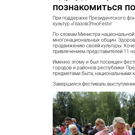
познакомиться по
При поддержке Президентского фон
культур «ГлазовЭтноFest»!
По словам Министра национальной 
многонациональных общин. Здорово
продвижению своей культуры. Хочет
привлечением представителей 11 на
Именно этому и был посвящен фести
городов и районов республики. Пр
предметами быта, национальными к
Завершился фестиваль выступление