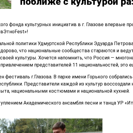
поближе с культурой р
ого фонда культурных инициатив в г. Глазове впервые 
овЭтноFest»!
льной политики Удмуртской Республики Эдуарда Петрова:
дорово, что национальные сообщества стараются и веду
воей культуры. Хочется напомнить, что Россия — многона
привлечением представителей 11 национальностей, это е
н фестиваль г.Глазова. В парке имени Горького собралис
республики. Представители каждой из культур воссоздали
ыта, национальными костюмами и национальной кухней.
уплением Академического ансамбля песни и танца УР «И