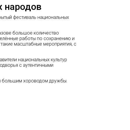
х народов
крытый фестиваль национальных
лазове большое количество
делённые работы по сохранению и
 такие масштабные мероприятия, с
тавители национальных культур
подворья с аутентичными
 и большим хороводом дружбы.