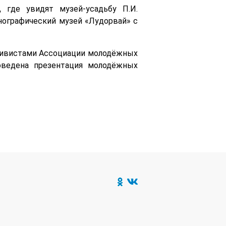
,
где увидят музей-усадьбу П.И.
тнографический музей «Лудорвай» с
тивистами Ассоциации молодёжных
оведена презентация молодёжных