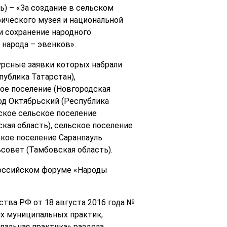
) – «За создание в сельском
ического музея и национальной
и сохранение народного
 народа – эвенков».
курсные заявки которых набрали
ублика Татарстан),
ое поселение (Новгородская
род Октябрьский (Республика
вское сельское поселение
кая область), сельское поселение
ское поселение Саранпауль
совет (Тамбовская область).
оссийском форуме «Народы
тва РФ от 18 августа 2016 года №
их муниципальных практик,
пальная практика» раздела