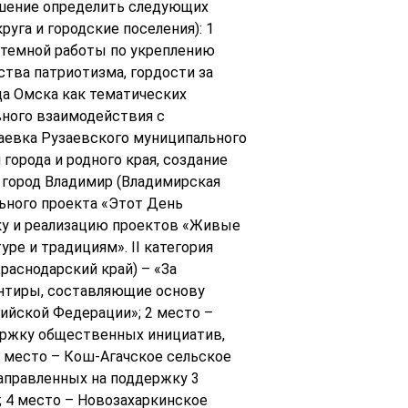
ешение определить следующих
руга и городские поселения): 1
истемной работы по укреплению
тва патриотизма, гордости за
ода Омска как тематических
ного взаимодействия с
аевка Рузаевского муниципального
города и родного края, создание
г город Владимир (Владимирская
ьного проекта «Этот День
тку и реализацию проектов «Живые
ре и традициям». II категория
раснодарский край) – «За
ентиры, составляющие основу
ийской Федерации»; 2 место –
ержку общественных инициатив,
3 место – Кош-Агачское сельское
направленных на поддержку 3
 4 место – Новозахаркинское