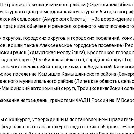
Петровского муниципального района (Саратовская область
льтурного центра мордовской культуры и быта, этнограф
акский сельсовет (Амурская область) – «За возрождение 
, традиций, обычаев и ремесел коренного малочисленного
 округов, городских округов и городских поселений, кон
ов, вошли также Алексеевское городское поселение (Респ
ский район (Удмуртская Республика), Крестецкое городск
родской округ (Челябинская область), городской округ Го
0 сельских поселений вошли, помимо победителей, Калино
льское поселение Камышла Камышлинского района (Самарс
нского муниципального района (Липецкая область), сель
-Мансийский автономный округ), Троицковихляйский сель
зования награждены грамотами ФАДН России на IV Всер
м о конкурсе, утвержденным постановлением Правительс
 федерального этапа конкурса подготовило сборник лучш
циальном сайте ведомства в подразделе «Лучшая муници