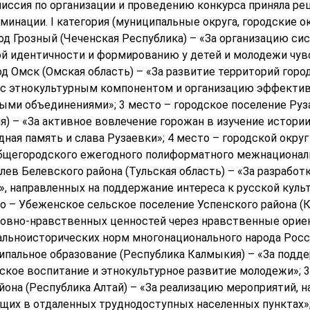
иссия по организации и проведению конкурса приняла р
минации. I категория (муниципальные округа, городские ок
род Грозный (Чеченская Республика) – «За организацию с
 идентичности и формированию у детей и молодежи чувс
од Омск (Омская область) – «За развитие территорий гор
с этнокультурным компонентом и организацию эффектив
ми объединениями»; 3 место – городское поселение Руз
) – «За активное вовлечение горожан в изучение истории 
ная память и слава Рузаевки»; 4 место – городской окру
общегородского ежегодного полиформатного межнационал
елев Белевского района (Тульская область) – «За разрабо
 направленных на поддержание интереса к русской культу
то – Убеженское сельское поселение Успенского района (К
уховно-нравственных ценностей через нравственные ори
альноисторических норм многонационального народа Росс
пальное образование (Республика Калмыкия) – «За подд
ское воспитание и этнокультурное развитие молодежи»; 
йона (Республика Алтай) – «За реализацию мероприятий, 
щих в отдаленных труднодоступных населенных пунктах»;