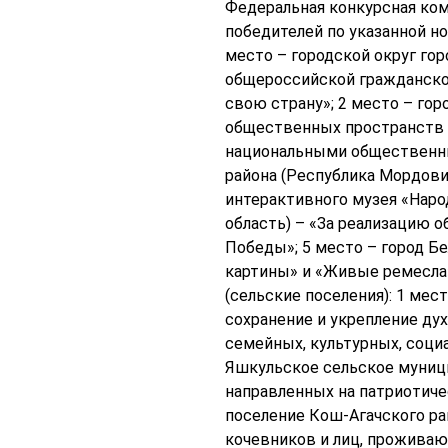
Федеральная конкурсная ком
победителей по указанной но
место – городской округ го
общероссийской гражданской
свою страну»; 2 место – гор
общественных пространств 
национальными общественны
района (Республика Мордовия
интерактивного музея «Народ
область) – «За реализацию 
Победы»; 5 место – город Б
картины» и «Живые ремесла»,
(сельские поселения): 1 мес
сохранение и укрепление д
семейных, культурных, соци
Яшкульское сельское муници
направленных на патриотиче
поселение Кош-Агачского ра
кочевников и лиц, проживаю