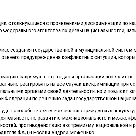
ции, столкнувшиеся с проявлениями дискриминации по нац
ю Федерального агентства по делам национальностей, нап
амках создания государственной и муниципальной систем 
раннего предупреждения конфликтных ситуаций, которым 
рмацию напрямую от граждан и организаций позволит не 
ративно реагировать на все случаи дискриминации при о
альными органами своей деятельности, но и повысит ка
й Федерации по решению задач государственной национа
 будет способствовать вовлечению граждан и этнокульт
деятельность по развитию межнационального и межконфе
остей, противодействию экстремизму, национальной и р
одителя ФАДН России Андрей Меженько.