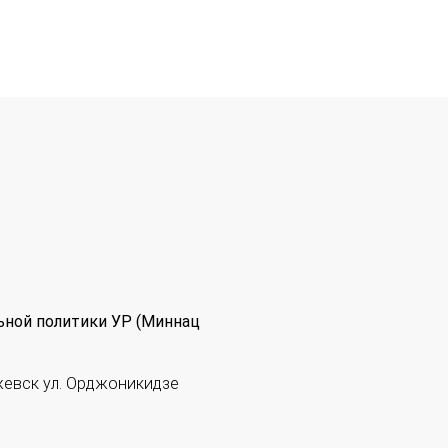
ьной политики УР (Миннац
жевск ул. Орджоникидзе