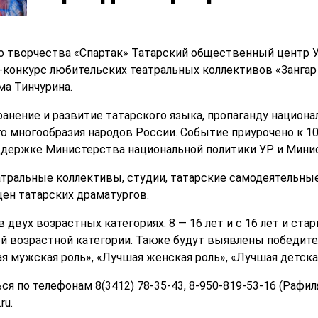
о творчества «Спартак» Татарский общественный центр 
конкурс любительских театральных коллективов «Зангар 
ма Тинчурина.
анение и развитие татарского языка, пропаганду национа
го многообразия народов России. Событие приурочено к 
ддержке Министерства национальной политики УР и Минис
тральные коллективы, студии, татарские самодеятельны
цен татарских драматургов.
 двух возрастных категориях: 8 — 16 лет и с 16 лет и ст
й возрастной категории. Также будут выявлены победите
я мужская роль», «Лучшая женская роль», «Лучшая детская
 по телефонам 8(3412) 78-35-43, 8-950-819-53-16 (Рафиля
ru.