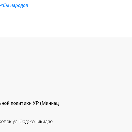
ужбы народов
ьной политики УР (Миннац
жевск ул. Орджоникидзе