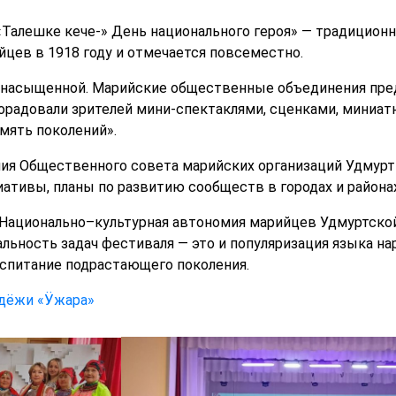
Талешке кече-» День национального героя» — традицион
йцев в 1918 году и отмечается повсеместно.
 насыщенной. Марийские общественные объединения пред
орадовали зрителей мини-спектаклями, сценками, миниа
мять поколений».
ния Общественного совета марийских организаций Удмурт
ативы, планы по развитию сообществ в городах и районах
«Национально–культурная автономия марийцев Удмуртско
альность задач фестиваля — это и популяризация языка на
оспитание подрастающего поколения.
одёжи «Ӱжара»