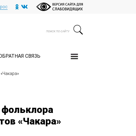
прос
ОБРАТНАЯ СВЯЗЬ
 «Чакара»
 фольклора
тов «Чакара»