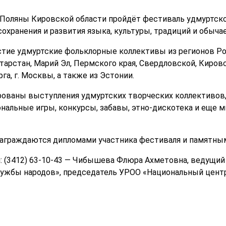
ие Поляны Кировской области пройдёт фестиваль удмуртс
охранения и развития языка, культуры, традиций и обыча
тие удмуртские фольклорные коллективы из регионов Ро
арстан, Марий Эл, Пермского края, Свердловской, Кировс
га, г. Москвы, а также из Эстонии.
рованы выступления удмуртских творческих коллективов
нальные игры, конкурсы, забавы, этно-дискотека и еще м
награждаются дипломами участника фестиваля и памятны
 (3412) 63-10-43 — Чибышева Флюра Ахметовна, ведущий
ужбы народов», председатель УРОО «Национальный центр