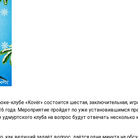
араоке-клубе «Kovёr» состоится шестая, заключительная, иг
16 года. Мероприятие пройдет по уже установившимся пр
ае удмуртского клуба на вопрос будут отвечать несколько 
го, как ведущий задаёт вопрос, даётся одна минута на об