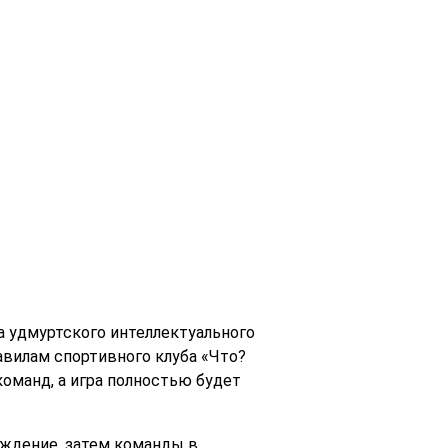
ра удмуртского интеллектуального
авилам спортивного клуба «Что?
команд, а игра полностью будет
суждение, затем команды в