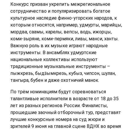
Конкурс призван укрепить межрегиональное
сотрудничество и популяризировать богатое
культурное наследие финно-угорских народов, к
которым относятся, например, удмурты, марийцы,
мордва, саамы, карелы, вепсы, водь, ижорцы,
коми-зыряне, коми-пермяки, ливы, манси, ханты.
Важную роль в их музыке играют народные
инструменты. В ансамблях удмуртские
национальные коллективы используют
традиционные музыкальные инструменты –
пыжкрезь, быдӟымкрезь, кубыз, чипсон, шулан,
тангыра, бубен и даже охотничий манок.
По трём номинациям будут соревноваться
талантливые исполнители в возрасте от 18 до 35
лет из разных регионов России. Финалисты,
прошедшие заочный отборочный тур, представят
лучшие конкурсные номера на суд жюри и
зрителей 9 июня на главной сцене ВДНХ во время