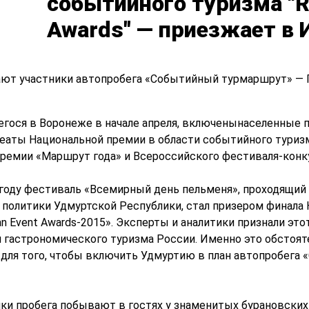
событийного туризма "R
Awards" — приезжает в
ают участники автопробега «Событийный турмаршрут» — 
шегося в Воронеже в начале апреля, включенынаселенные 
еаты Национальной премии в области событийного туризма
ремии «Маршрут года» и Всероссийского фестиваля-конку
году фестиваль «Всемирный день пельменя», проходящий
политики Удмуртской Республики, стал призером финала 
n Event Awards-2015». Эксперты и аналитики признали эт
 гастрономического туризма России. Именно это обстоят
для того, чтобы включить Удмуртию в план автопробега
ки пробега побывают в гостях у знаменитых бурановских