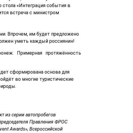
 стола «Интеграция события в
ится встреча с министром
ми. Впрочем, им будет предложено
должен уметь каждый россиянин!
ронеж. Примерная протяжённость
удет сформирована основа для
войдёт во многие туристические
рироды.
кт из серии автопробегов
 председателя Правления ФРОС
vent Awards», Всероссийской