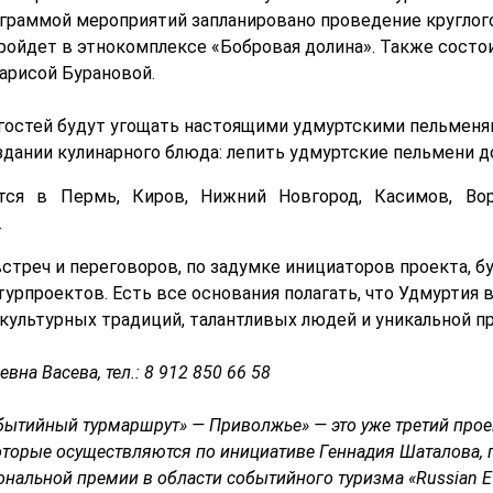
граммой мероприятий запланировано проведение круглого
пройдет в этнокомплексе «Бобровая долина». Также состо
арисой Бурановой.
а гостей будут угощать настоящими удмуртскими пельменя
здании кулинарного блюда: лепить удмуртские пельмени 
тся в Пермь, Киров, Нижний Новгород, Касимов, Во
.
стреч и переговоров, по задумке инициаторов проекта, б
урпроектов. Есть все основания полагать, что Удмуртия 
культурных традиций, талантливых людей и уникальной п
вна Васева, тел.: 8 912 850 66 58
бытийный турмаршрут» — Приволжье» — это уже третий прое
оторые осуществляются по инициативе Геннадия Шаталова,
ональной премии в области событийного туризма «Russian E