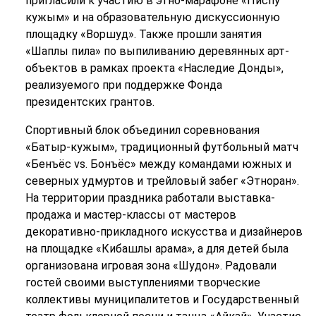
пригласили к участию в этно-марафоне «Писпу
кужым» и на образовательную дискуссионную
площадку «Воршуд». Также прошли занятия
«Шаплы пила» по выпиливанию деревянных арт-
объектов в рамках проекта «Наследие Донды»,
реализуемого при поддержке Фонда
президентских грантов.
Спортивный блок объединил соревнования
«Батыр-кужым», традиционный футбольный матч
«Бенъёс vs. Бонъёс» между командами южных и
северных удмуртов и трейловый забег «Этноран».
На территории праздника работали выставка-
продажа и мастер-классы от мастеров
декоративно-прикладного искусства и дизайнеров
на площадке «Кибашлы арама», а для детей была
организована игровая зона «Шудон». Радовали
гостей своими выступлениями творческие
коллективы муниципалитетов и Государственный