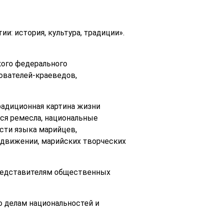
и: история, культура, традиции».
кого федерального
дователей-краеведов,
радиционная картина жизни
ся ремесла, национальные
сти языка марийцев,
 движении, марийских творческих
представителям общественных
о делам национальностей и