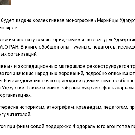
 будет издана коллективная монография «Марийцы Удмурти
мпляров.
тским институтом истории, языка и литературы Удмуртс
УрО РАН. В книге обобщен опыт ученых, педагогов, иссле
ых организаций.
ивных и экспедиционных материалов реконструируется т
ается значение народных верований, подробно описывают
. В исследовании точно приводятся диалектные особенно
Удмуртии. Также в книге собраны очерки о фольклорном
организациях.
тересна историкам, этнографам, краеведам, педагогам, 
гу читателей.
ся при финансовой поддержке Федерального агентства п